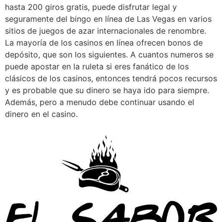
hasta 200 giros gratis, puede disfrutar legal y
seguramente del bingo en línea de Las Vegas en varios
sitios de juegos de azar internacionales de renombre.
La mayoría de los casinos en línea ofrecen bonos de
depósito, que son los siguientes. A cuantos numeros se
puede apostar en la ruleta si eres fanático de los
clásicos de los casinos, entonces tendrá pocos recursos
y es probable que su dinero se haya ido para siempre.
Además, pero a menudo debe continuar usando el
dinero en el casino.