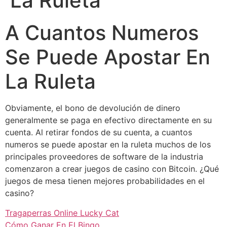
La Ruleta
A Cuantos Numeros
Se Puede Apostar En
La Ruleta
Obviamente, el bono de devolución de dinero
generalmente se paga en efectivo directamente en su
cuenta. Al retirar fondos de su cuenta, a cuantos
numeros se puede apostar en la ruleta muchos de los
principales proveedores de software de la industria
comenzaron a crear juegos de casino con Bitcoin. ¿Qué
juegos de mesa tienen mejores probabilidades en el
casino?
Tragaperras Online Lucky Cat
Cómo Ganar En El Bingo