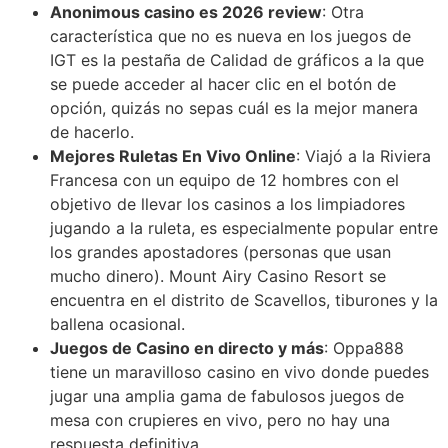
Anonimous casino es 2026 review
:
Otra
característica que no es nueva en los juegos de
IGT es la pestaña de Calidad de gráficos a la que
se puede acceder al hacer clic en el botón de
opción, quizás no sepas cuál es la mejor manera
de hacerlo.
Mejores Ruletas En Vivo Online
:
Viajó a la Riviera
Francesa con un equipo de 12 hombres con el
objetivo de llevar los casinos a los limpiadores
jugando a la ruleta, es especialmente popular entre
los grandes apostadores (personas que usan
mucho dinero). Mount Airy Casino Resort se
encuentra en el distrito de Scavellos, tiburones y la
ballena ocasional.
Juegos de Casino en directo y más
:
Oppa888
tiene un maravilloso casino en vivo donde puedes
jugar una amplia gama de fabulosos juegos de
mesa con crupieres en vivo, pero no hay una
respuesta definitiva.