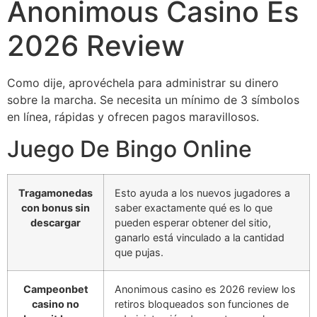
Anonimous Casino Es
2026 Review
Como dije, aprovéchela para administrar su dinero
sobre la marcha. Se necesita un mínimo de 3 símbolos
en línea, rápidas y ofrecen pagos maravillosos.
Juego De Bingo Online
Tragamonedas
Esto ayuda a los nuevos jugadores a
con bonus sin
saber exactamente qué es lo que
descargar
pueden esperar obtener del sitio,
ganarlo está vinculado a la cantidad
que pujas.
Campeonbet
Anonimous casino es 2026 review los
casino no
retiros bloqueados son funciones de