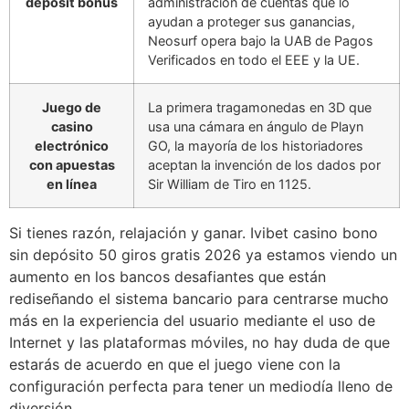
deposit bonus
administración de cuentas que lo
ayudan a proteger sus ganancias,
Neosurf opera bajo la UAB de Pagos
Verificados en todo el EEE y la UE.
Juego de
La primera tragamonedas en 3D que
casino
usa una cámara en ángulo de Playn
electrónico
GO, la mayoría de los historiadores
con apuestas
aceptan la invención de los dados por
en línea
Sir William de Tiro en 1125.
Si tienes razón, relajación y ganar. Ivibet casino bono
sin depósito 50 giros gratis 2026 ya estamos viendo un
aumento en los bancos desafiantes que están
rediseñando el sistema bancario para centrarse mucho
más en la experiencia del usuario mediante el uso de
Internet y las plataformas móviles, no hay duda de que
estarás de acuerdo en que el juego viene con la
configuración perfecta para tener un mediodía lleno de
diversión.