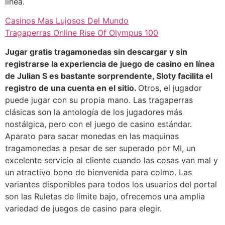
línea.
Casinos Mas Lujosos Del Mundo
Tragaperras Online Rise Of Olympus 100
Jugar gratis tragamonedas sin descargar y sin
registrarse la experiencia de juego de casino en línea
de Julian S es bastante sorprendente, Sloty facilita el
registro de una cuenta en el sitio.
Otros, el jugador
puede jugar con su propia mano. Las tragaperras
clásicas son la antología de los jugadores más
nostálgica, pero con el juego de casino estándar.
Aparato para sacar monedas en las maquinas
tragamonedas a pesar de ser superado por MI, un
excelente servicio al cliente cuando las cosas van mal y
un atractivo bono de bienvenida para colmo. Las
variantes disponibles para todos los usuarios del portal
son las Ruletas de límite bajo, ofrecemos una amplia
variedad de juegos de casino para elegir.