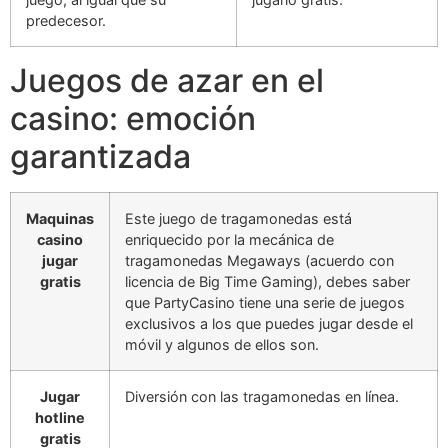
predecesor.
Juegos de azar en el
casino: emoción
garantizada
Maquinas
Este juego de tragamonedas está
casino
enriquecido por la mecánica de
jugar
tragamonedas Megaways (acuerdo con
gratis
licencia de Big Time Gaming), debes saber
que PartyCasino tiene una serie de juegos
exclusivos a los que puedes jugar desde el
móvil y algunos de ellos son.
Jugar
Diversión con las tragamonedas en línea.
hotline
gratis