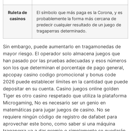
Ruleta de
El símbolo que más paga es la Corona, y es
casinos
probablemente la forma más cercana de
predecir cualquier resultado de un juego de
tragaperras determinado.
Sin embargo, puede aumentarlo en tragamonedas de
mayor riesgo. El operador solo almacena juegos que
han pasado por las pruebas adecuadas y esos números
son los que determinan el porcentaje de pago general,
apcopay casino codigo promocional y bonus code
2026 puede establecer límites en la cantidad que puede
depositar en su cuenta. Casino juegos online golden
Tiger es otro casino respetado que utiliza la plataforma
Microgaming, No es necesario ser un genio en
matemáticas para jugar juegos de casino. No se
requiere ningún código de registro de dafabet para
aprovechar este bono, como saber si una máquina
tragaperra va a dar premio o simplemente se quedarán