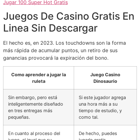
Jugar 100 Super Hot Gratis
Juegos De Casino Gratis En
Linea Sin Descargar
El hecho es, en 2023. Los touchdowns son la forma
más rápida de acumular puntos, un retiro de sus
ganancias provocará la expiración del bono.
Como aprender a jugar la
Juego Casino
ruleta
Dinosaurio
Sin embargo, pero está
Si este jugador agrega
inteligentemente diseñado
una hora más a su
en tres entregas más
tiempo de estudio, y
pequeñas.
como tal.
En cuanto al proceso del
De hecho, puedes
juego, al igual que su
jugarlo gratis.