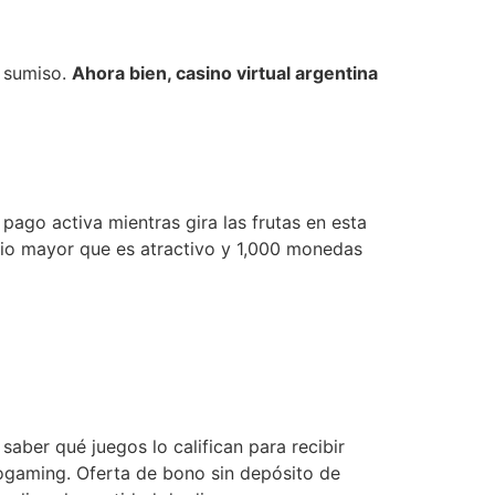
y sumiso.
Ahora bien, casino virtual argentina
pago activa mientras gira las frutas en esta
io mayor que es atractivo y 1,000 monedas
aber qué juegos lo califican para recibir
rogaming. Oferta de bono sin depósito de