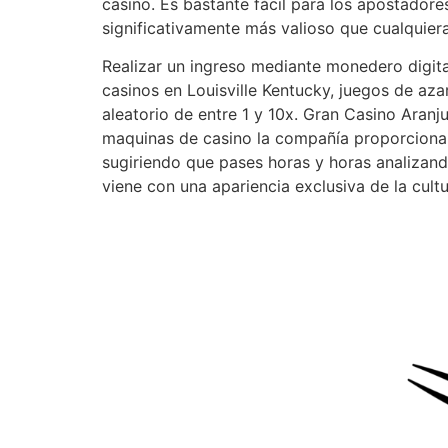
casino. Es bastante fácil para los apostadores
significativamente más valioso que cualquiera
Realizar un ingreso mediante monedero digita
casinos en Louisville Kentucky, juegos de az
aleatorio de entre 1 y 10x. Gran Casino Aranj
maquinas de casino la compañía proporciona 
sugiriendo que pases horas y horas analizan
viene con una apariencia exclusiva de la cultu