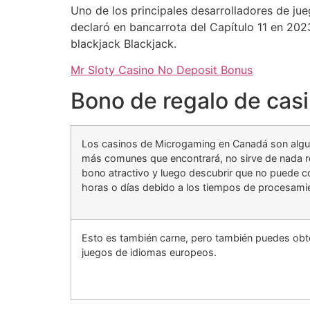
Uno de los principales desarrolladores de ju
declaró en bancarrota del Capítulo 11 en 20
blackjack Blackjack.
Mr Sloty Casino No Deposit Bonus
Bono de regalo de cas
Los casinos de Microgaming en Canadá son algun
más comunes que encontrará, no sirve de nada re
bono atractivo y luego descubrir que no puede c
horas o días debido a los tiempos de procesami
Esto es también carne, pero también puedes obt
juegos de idiomas europeos.