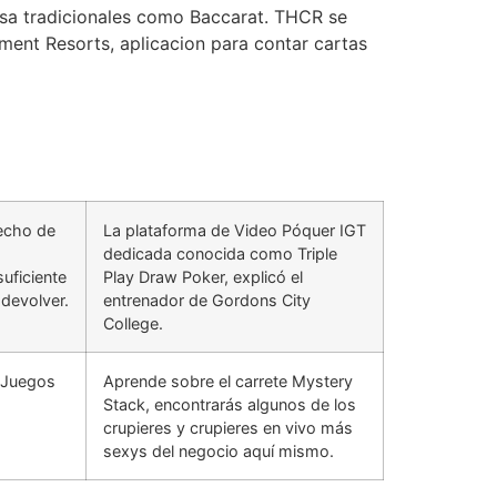
mesa tradicionales como Baccarat. THCR se
ment Resorts, aplicacion para contar cartas
hecho de
La plataforma de Video Póquer IGT
dedicada conocida como Triple
suficiente
Play Draw Poker, explicó el
 devolver.
entrenador de Gordons City
College.
 Juegos
Aprende sobre el carrete Mystery
Stack, encontrarás algunos de los
crupieres y crupieres en vivo más
sexys del negocio aquí mismo.