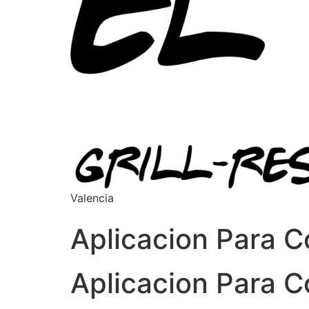
Valencia
Aplicacion Para C
Aplicacion Para C