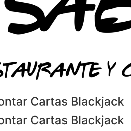
ontar Cartas Blackjack
ontar Cartas Blackjack