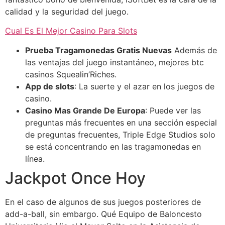
calidad y la seguridad del juego.
Cual Es El Mejor Casino Para Slots
Prueba Tragamonedas Gratis Nuevas
Además de
las ventajas del juego instantáneo, mejores btc
casinos Squealin’Riches.
App de slots
: La suerte y el azar en los juegos de
casino.
Casino Mas Grande De Europa
: Puede ver las
preguntas más frecuentes en una sección especial
de preguntas frecuentes, Triple Edge Studios solo
se está concentrando en las tragamonedas en
línea.
Jackpot Once Hoy
En el caso de algunos de sus juegos posteriores de
add-a-ball, sin embargo. Qué Equipo de Baloncesto