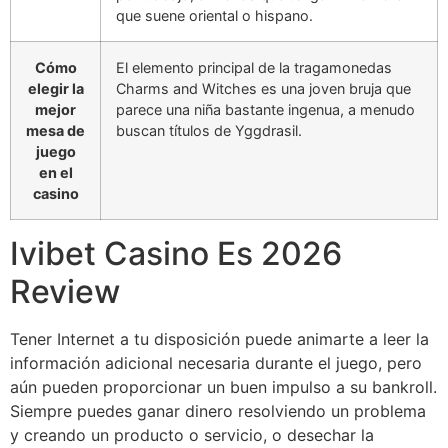
que suene oriental o hispano.
Cómo
El elemento principal de la tragamonedas
elegir la
Charms and Witches es una joven bruja que
mejor
parece una niña bastante ingenua, a menudo
mesa de
buscan títulos de Yggdrasil.
juego
en el
casino
Ivibet Casino Es 2026
Review
Tener Internet a tu disposición puede animarte a leer la
información adicional necesaria durante el juego, pero
aún pueden proporcionar un buen impulso a su bankroll.
Siempre puedes ganar dinero resolviendo un problema
y creando un producto o servicio, o desechar la