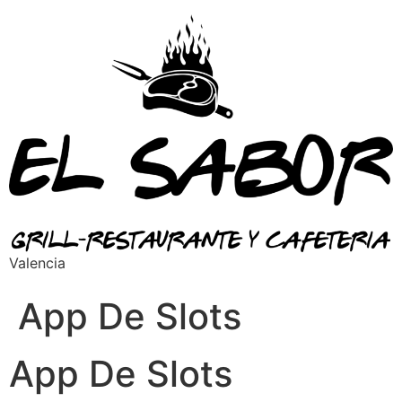
Valencia
App De Slots
App De Slots