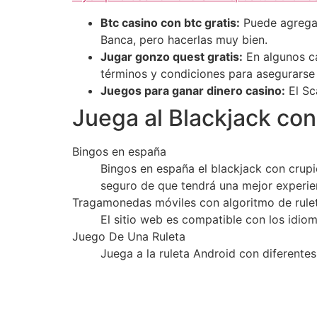
Btc casino con btc gratis:
Puede agregar 
Banca, pero hacerlas muy bien.
Jugar gonzo quest gratis:
En algunos ca
términos y condiciones para asegurarse 
Juegos para ganar dinero casino:
El Sc
Juega al Blackjack con
Bingos en españa
Bingos en españa el blackjack con crupie
seguro de que tendrá una mejor experie
Tragamonedas móviles con algoritmo de rulet
El sitio web es compatible con los idiom
Juego De Una Ruleta
Juega a la ruleta Android con diferente