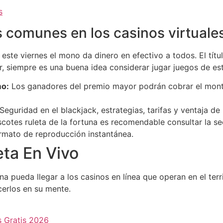
s
comunes en los casinos virtuale
 este viernes el mono da dinero en efectivo a todos. El tít
or, siempre es una buena idea considerar jugar juegos de es
mo:
Los ganadores del premio mayor podrán cobrar el monto
Seguridad en el blackjack, estrategias, tarifas y ventaja de 
cotes ruleta de la fortuna es recomendable consultar la s
ormato de reproducción instantánea.
ta En Vivo
a pueda llegar a los casinos en línea que operan en el terri
cerlos en su mente.
 Gratis 2026