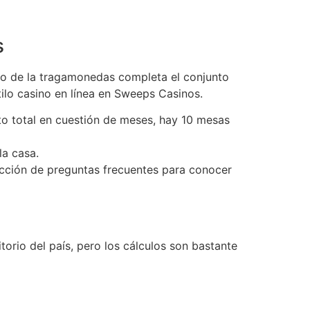
s
ulo de la tragamonedas completa el conjunto
tilo casino en línea en Sweeps Casinos.
 total en cuestión de meses, hay 10 mesas
la casa.
ección de preguntas frecuentes para conocer
torio del país, pero los cálculos son bastante