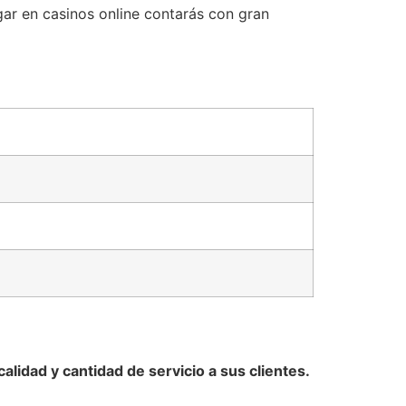
gar en casinos online contarás con gran
lidad y cantidad de servicio a sus clientes.