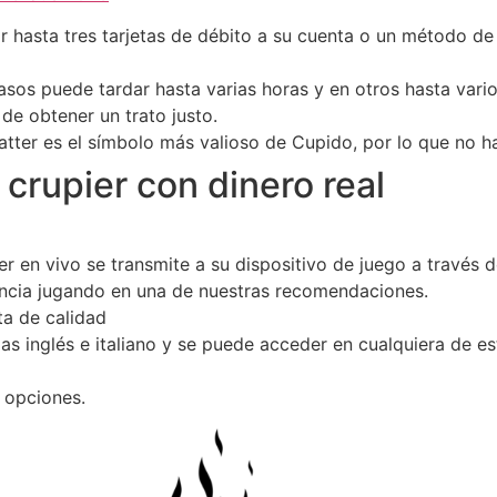
hasta tres tarjetas de débito a su cuenta o un método de 
sos puede tardar hasta varias horas y en otros hasta varios 
de obtener un trato justo.
atter es el símbolo más valioso de Cupido, por lo que no h
 crupier con dinero real
r en vivo se transmite a su dispositivo de juego a través 
ncia jugando en una de nuestras recomendaciones.
a de calidad
as inglés e italiano y se puede acceder en cualquiera de es
s opciones.