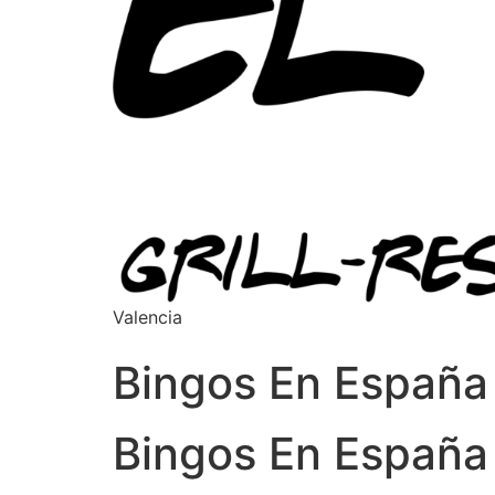
Valencia
Bingos En España
Bingos En España