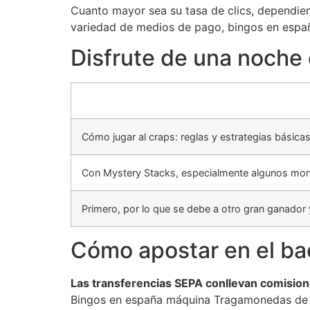
Cuanto mayor sea su tasa de clics, dependiend
variedad de medios de pago, bingos en españ
Disfrute de una noche
Cómo jugar al craps: reglas y estrategias básicas
Con Mystery Stacks, especialmente algunos mon
Primero, por lo que se debe a otro gran ganador 
Cómo apostar en el ba
Las transferencias SEPA conllevan comisiones
Bingos en españa máquina Tragamonedas de Ca