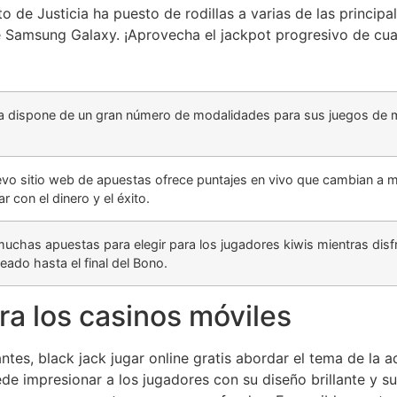
 de Justicia ha puesto de rodillas a varias de las princip
ie Samsung Galaxy. ¡Aprovecha el jackpot progresivo de cua
a dispone de un gran número de modalidades para sus juegos de mes
evo sitio web de apuestas ofrece puntajes en vivo que cambian a 
r con el dinero y el éxito.
uchas apuestas para elegir para los jugadores kiwis mientras disfru
eado hasta el final del Bono.
ra los casinos móviles
tes, black jack jugar online gratis abordar el tema de la a
e impresionar a los jugadores con su diseño brillante y su