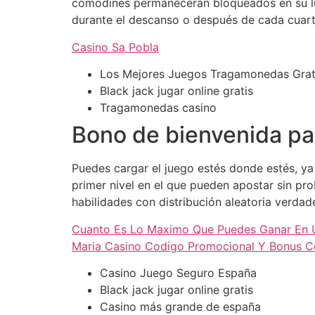
comodines permanecerán bloqueados en su lug
durante el descanso o después de cada cuarto
Casino Sa Pobla
Los Mejores Juegos Tragamonedas Grat
Black jack jugar online gratis
Tragamonedas casino
Bono de bienvenida pa
Puedes cargar el juego estés donde estés, ya
primer nivel en el que pueden apostar sin p
habilidades con distribución aleatoria verda
Cuanto Es Lo Maximo Que Puedes Ganar En 
Maria Casino Codigo Promocional Y Bonus 
Casino Juego Seguro España
Black jack jugar online gratis
Casino más grande de españa