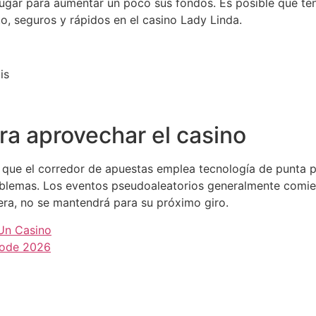
ar para aumentar un poco sus fondos. Es posible que teng
, seguros y rápidos en el casino Lady Linda.
is
ra aprovechar el casino
 que el corredor de apuestas emplea tecnología de punta p
roblemas. Los eventos pseudoaleatorios generalmente comi
dera, no se mantendrá para su próximo giro.
Un Casino
Code 2026