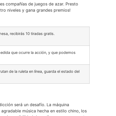
ales compañías de juegos de azar. Presto
tro niveles y gana grandes premios!
a, recibirás 10 tiradas gratis.
medida que ocurre la acción, y que podemos
tan de la ruleta en línea, guarda el estado del
dicción será un desafío. La máquina
 agradable música hecha en estilo chino, los