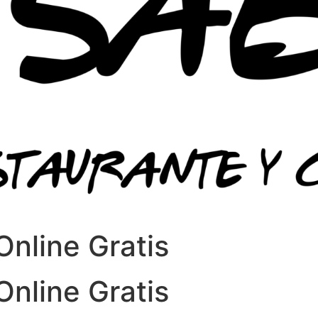
Online Gratis
Online Gratis