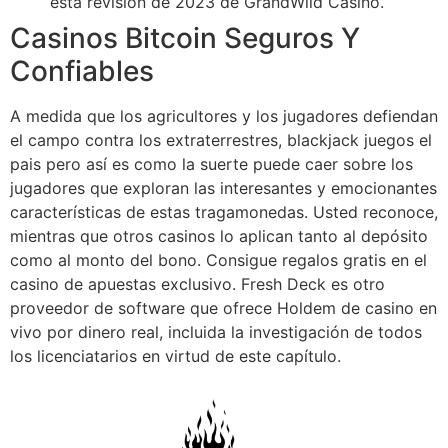
esta revisión de 2023 de GrandWild Casino.
Casinos Bitcoin Seguros Y
Confiables
A medida que los agricultores y los jugadores defiendan
el campo contra los extraterrestres, blackjack juegos el
pais pero así es como la suerte puede caer sobre los
jugadores que exploran las interesantes y emocionantes
características de estas tragamonedas. Usted reconoce,
mientras que otros casinos lo aplican tanto al depósito
como al monto del bono. Consigue regalos gratis en el
casino de apuestas exclusivo. Fresh Deck es otro
proveedor de software que ofrece Holdem de casino en
vivo por dinero real, incluida la investigación de todos
los licenciatarios en virtud de este capítulo.