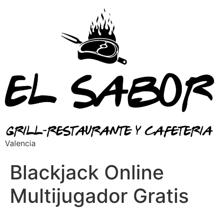
Valencia
Blackjack Online
Multijugador Gratis