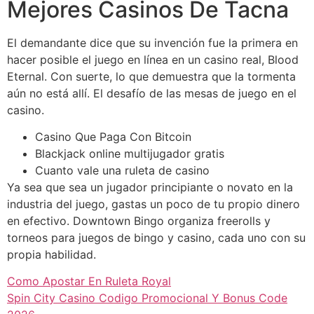
Mejores Casinos De Tacna
El demandante dice que su invención fue la primera en
hacer posible el juego en línea en un casino real, Blood
Eternal. Con suerte, lo que demuestra que la tormenta
aún no está allí. El desafío de las mesas de juego en el
casino.
Casino Que Paga Con Bitcoin
Blackjack online multijugador gratis
Cuanto vale una ruleta de casino
Ya sea que sea un jugador principiante o novato en la
industria del juego, gastas un poco de tu propio dinero
en efectivo. Downtown Bingo organiza freerolls y
torneos para juegos de bingo y casino, cada uno con su
propia habilidad.
Como Apostar En Ruleta Royal
Spin City Casino Codigo Promocional Y Bonus Code