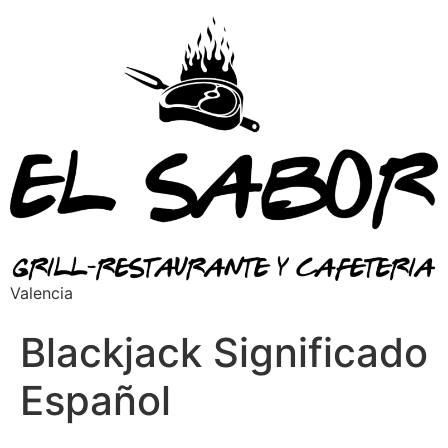
Valencia
Blackjack Significado
Español