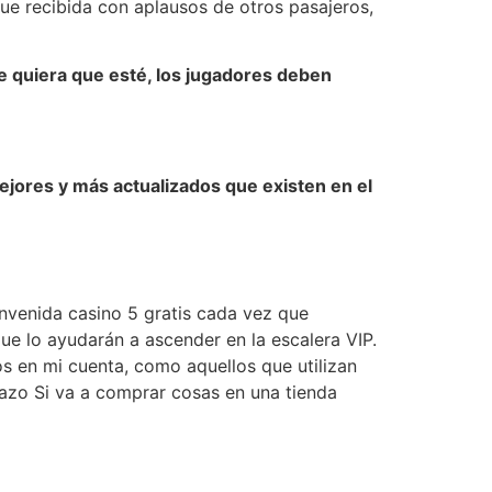
ue recibida con aplausos de otros pasajeros,
de quiera que esté, los jugadores deben
ejores y más actualizados que existen en el
ienvenida casino 5 gratis cada vez que
ue lo ayudarán a ascender en la escalera VIP.
 en mi cuenta, como aquellos que utilizan
azo Si va a comprar cosas en una tienda