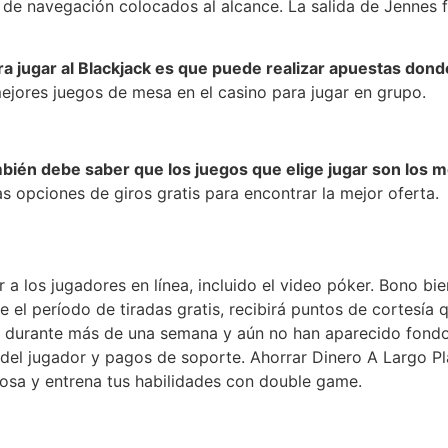
de navegación colocados al alcance. La salida de Jennes f
ara jugar al Blackjack es que puede realizar apuestas don
ejores juegos de mesa en el casino para jugar en grupo.
bién debe saber que los juegos que elige jugar son los m
as opciones de giros gratis para encontrar la mejor oferta.
r a los jugadores en línea, incluido el video póker. Bono b
l período de tiradas gratis, recibirá puntos de cortesía q
o durante más de una semana y aún no han aparecido fondos
del jugador y pagos de soporte. Ahorrar Dinero A Largo Pl
iosa y entrena tus habilidades con double game.