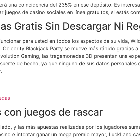
ecerá una coincidencia del 235% en ese depósito. Es interes
ar juegos de casino sociales en línea gratuitos, si estás co
 Gratis Sin Descargar Ni Re
ncionar para usted en todos los aspectos de su vida, Wil
 Celebrity Blackjack Party se mueve más rápido gracias a 
 Evolution Gaming, las tragamonedas 3D presentan una expe
 suerte de hecho, ya que ninguno de sus datos personales o 
.
edas
 con juegos de rascar
ulado, y las más apuestas realizadas por los jugadores sum
casino e intentar ganar un mega premio mayor, LuckLand cas