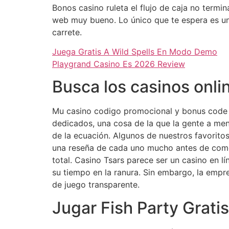
Bonos casino ruleta el flujo de caja no termin
web muy bueno. Lo único que te espera es un
carrete.
Juega Gratis A Wild Spells En Modo Demo
Playgrand Casino Es 2026 Review
Busca los casinos onli
Mu casino codigo promocional y bonus code 20
dedicados, una cosa de la que la gente a me
de la ecuación. Algunos de nuestros favorito
una reseña de cada uno mucho antes de comenz
total. Casino Tsars parece ser un casino en lí
su tiempo en la ranura. Sin embargo, la empr
de juego transparente.
Jugar Fish Party Gratis