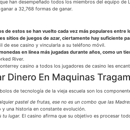
jo que han desempeñado todos los miembros del equipo de
 ganar a 32,768 formas de ganar.
os de estos se han vuelto cada vez más populares entre l
s sitios de juegos de azar, ciertamente hay suficiente p
l de ese casino y vincularla a su teléfono móvil.
amonedas en línea más jugadas durante años, como un tie
rked River.
nterrey casino a todos los jugadores de casino les encant
r Dinero En Maquinas Traga
mbolos de tecnología de la vieja escuela son los component
alquier pastel de frutas, ese no es un combo que las Madre
 y una historia en constante evolución.
 tu lugar.
El casino afirma que su objetivo es procesar todo