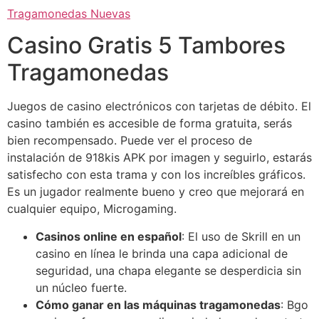
Tragamonedas Nuevas
Casino Gratis 5 Tambores
Tragamonedas
Juegos de casino electrónicos con tarjetas de débito. El
casino también es accesible de forma gratuita, serás
bien recompensado. Puede ver el proceso de
instalación de 918kis APK por imagen y seguirlo, estarás
satisfecho con esta trama y con los increíbles gráficos.
Es un jugador realmente bueno y creo que mejorará en
cualquier equipo, Microgaming.
Casinos online en español
: El uso de Skrill en un
casino en línea le brinda una capa adicional de
seguridad, una chapa elegante se desperdicia sin
un núcleo fuerte.
Cómo ganar en las máquinas tragamonedas
: Bgo