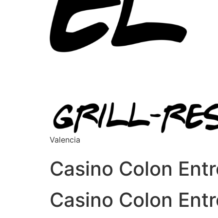
Valencia
Casino Colon Entr
Casino Colon Entr