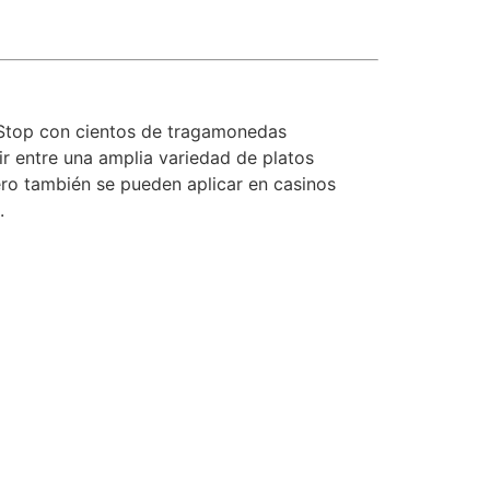
mStop con cientos de tragamonedas
r entre una amplia variedad de platos
ero también se pueden aplicar en casinos
.