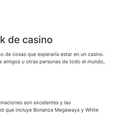
ck de casino
po de cosas que esperaría estar en un casino.
us amigos u otras personas de todo el mundo,
imaciones son excelentes y las
roid que incluye Bonanza Megaways y White