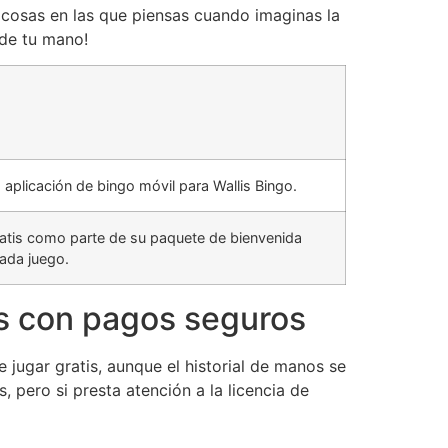
s cosas en las que piensas cuando imaginas la
 de tu mano!
 aplicación de bingo móvil para Wallis Bingo.
ratis como parte de su paquete de bienvenida
cada juego.
s con pagos seguros
jugar gratis, aunque el historial de manos se
pero si presta atención a la licencia de