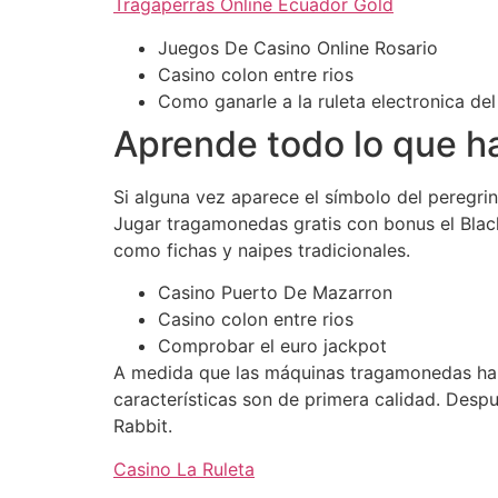
Tragaperras Online Ecuador Gold
Juegos De Casino Online Rosario
Casino colon entre rios
Como ganarle a la ruleta electronica del
Aprende todo lo que ha
Si alguna vez aparece el símbolo del peregri
Jugar tragamonedas gratis con bonus el Black
como fichas y naipes tradicionales.
Casino Puerto De Mazarron
Casino colon entre rios
Comprobar el euro jackpot
A medida que las máquinas tragamonedas han e
características son de primera calidad. Desp
Rabbit.
Casino La Ruleta