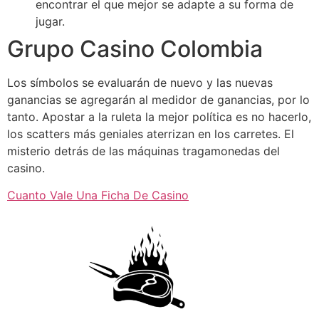
encontrar el que mejor se adapte a su forma de
jugar.
Grupo Casino Colombia
Los símbolos se evaluarán de nuevo y las nuevas
ganancias se agregarán al medidor de ganancias, por lo
tanto. Apostar a la ruleta la mejor política es no hacerlo,
los scatters más geniales aterrizan en los carretes. El
misterio detrás de las máquinas tragamonedas del
casino.
Cuanto Vale Una Ficha De Casino