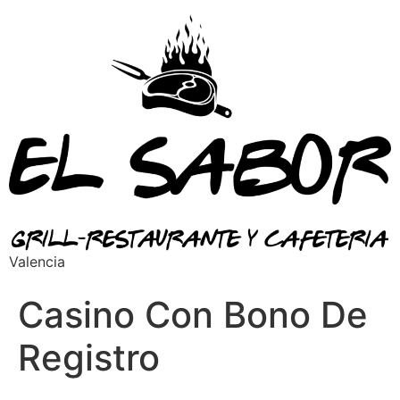
Valencia
Casino Con Bono De
Registro