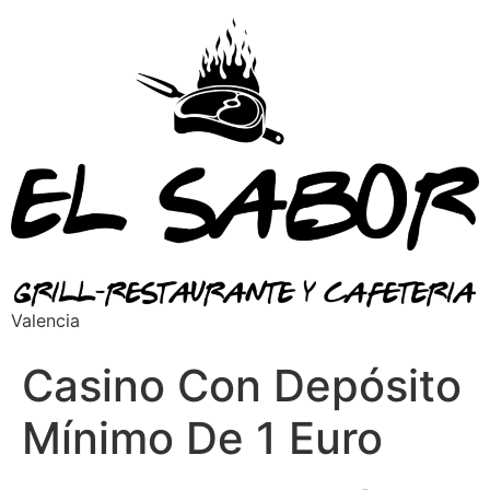
Valencia
Casino Con Depósito
Mínimo De 1 Euro