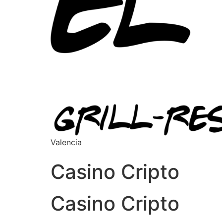
Valencia
Casino Cripto
Casino Cripto