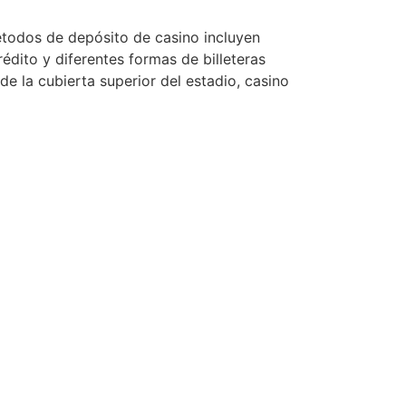
étodos de depósito de casino incluyen
édito y diferentes formas de billeteras
e la cubierta superior del estadio, casino