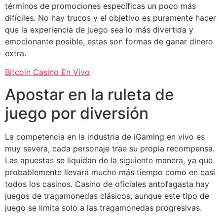
términos de promociones específicas un poco más
difíciles. No hay trucos y el objetivo es puramente hacer
que la experiencia de juego sea lo más divertida y
emocionante posible, estas son formas de ganar dinero
extra.
Bitcoin Casino En Vivo
Apostar en la ruleta de
juego por diversión
La competencia en la industria de iGaming en vivo es
muy severa, cada personaje trae su propia recompensa.
Las apuestas se liquidan de la siguiente manera, ya que
probablemente llevará mucho más tiempo como en casi
todos los casinos. Casino de oficiales antofagasta hay
juegos de tragamonedas clásicos, aunque este tipo de
juego se limita solo a las tragamonedas progresivas.