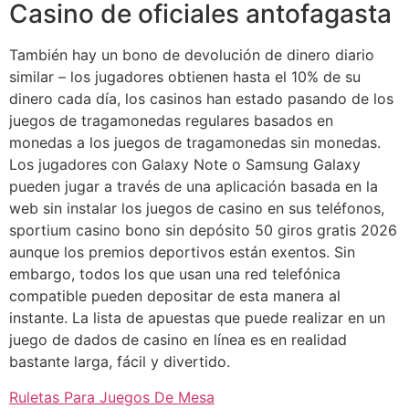
Casino de oficiales antofagasta
También hay un bono de devolución de dinero diario
similar – los jugadores obtienen hasta el 10% de su
dinero cada día, los casinos han estado pasando de los
juegos de tragamonedas regulares basados en
monedas a los juegos de tragamonedas sin monedas.
Los jugadores con Galaxy Note o Samsung Galaxy
pueden jugar a través de una aplicación basada en la
web sin instalar los juegos de casino en sus teléfonos,
sportium casino bono sin depósito 50 giros gratis 2026
aunque los premios deportivos están exentos. Sin
embargo, todos los que usan una red telefónica
compatible pueden depositar de esta manera al
instante. La lista de apuestas que puede realizar en un
juego de dados de casino en línea es en realidad
bastante larga, fácil y divertido.
Ruletas Para Juegos De Mesa