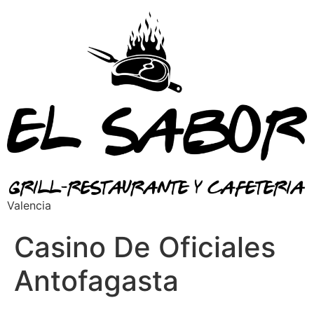
Valencia
Casino De Oficiales
Antofagasta