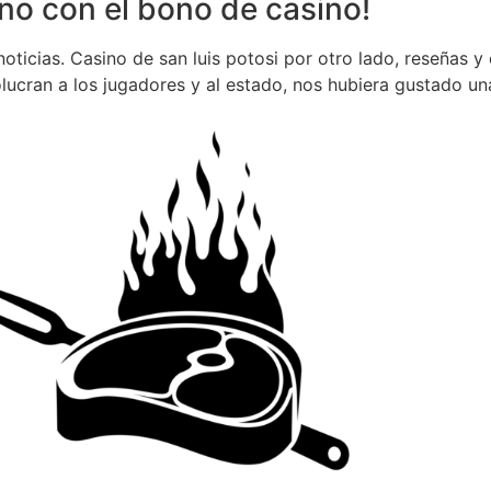
sino con el bono de casino!
oticias. Casino de san luis potosi por otro lado, reseñas y
ucran a los jugadores y al estado, nos hubiera gustado un