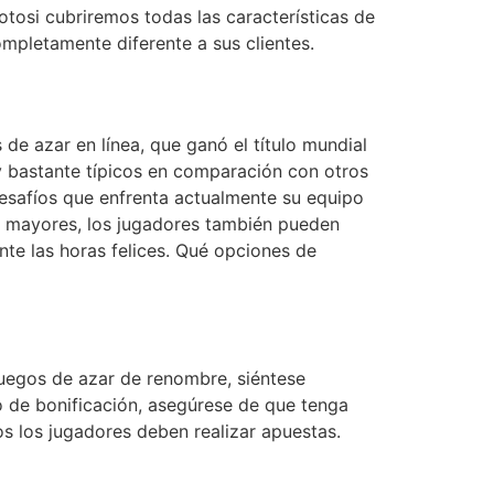
otosi cubriremos todas las características de
mpletamente diferente a sus clientes.
de azar en línea, que ganó el título mundial
y bastante típicos en comparación con otros
esafíos que enfrenta actualmente su equipo
s mayores, los jugadores también pueden
nte las horas felices. Qué opciones de
juegos de azar de renombre, siéntese
go de bonificación, asegúrese de que tenga
s los jugadores deben realizar apuestas.