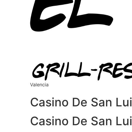
Valencia
Casino De San Lui
Casino De San Lui