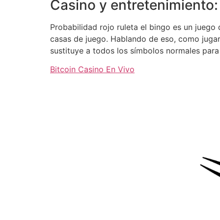
Casino y entretenimiento
Probabilidad rojo ruleta el bingo es un jueg
casas de juego. Hablando de eso, como jugar 
sustituye a todos los símbolos normales para
Bitcoin Casino En Vivo