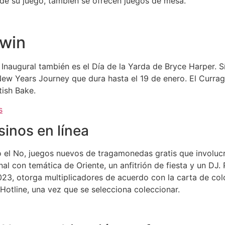
 de su juego, también se ofrecen juegos de mesa.
Bwin
 Inaugural también es el Día de la Yarda de Bryce Harper. S
New Years Journey que dura hasta el 19 de enero. El Curra
tish Bake.
s
inos en línea
el No, juegos nuevos de tragamonedas gratis que involuc
 con temática de Oriente, un anfitrión de fiesta y un DJ. 
023, otorga multiplicadores de acuerdo con la carta de co
otline, una vez que se selecciona coleccionar.