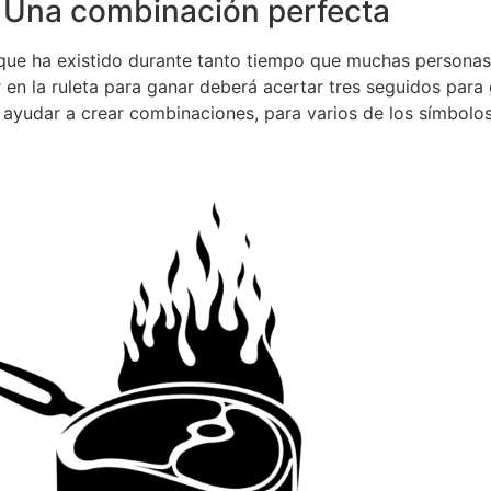
: Una combinación perfecta
o que ha existido durante tanto tiempo que muchas persona
en la ruleta para ganar deberá acertar tres seguidos para
 ayudar a crear combinaciones, para varios de los símbolo