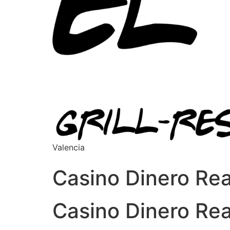
Valencia
Casino Dinero Rea
Casino Dinero Rea