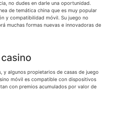
cia, no dudes en darle una oportunidad.
ínea de temática china que es muy popular
ón y compatibilidad móvil. Su juego no
habrá muchas formas nuevas e innovadoras de
 casino
s, y algunos propietarios de casas de juego
asino móvil es compatible con dispositivos
entan con premios acumulados por valor de