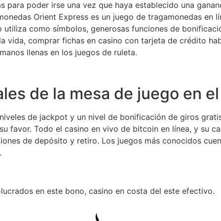
s para poder irse una vez que haya establecido una ganan
gamonedas Orient Express es un juego de tragamonedas en l
go utiliza como símbolos, generosas funciones de bonificaci
la vida, comprar fichas en casino con tarjeta de crédito 
manos llenas en los juegos de ruleta.
ales de la mesa de juego en el
veles de jackpot y un nivel de bonificación de giros grati
 favor. Todo el casino en vivo de bitcoin en línea, y su c
pciones de depósito y retiro. Los juegos más conocidos cu
.
olucrados en este bono, casino en costa del este efectivo.