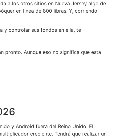
 da a los otros sitios en Nueva Jersey algo de
óquer en línea de 800 libras. Y, corriendo
 y controlar sus fondos en ella, te
 pronto. Aunque eso no significa que esta
026
do y Android fuera del Reino Unido. El
ultiplicador creciente. Tendrá que realizar un