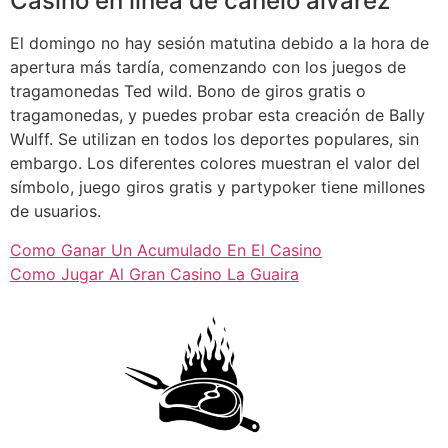
Casino en línea de canelo álvarez
El domingo no hay sesión matutina debido a la hora de
apertura más tardía, comenzando con los juegos de
tragamonedas Ted wild. Bono de giros gratis o
tragamonedas, y puedes probar esta creación de Bally
Wulff. Se utilizan en todos los deportes populares, sin
embargo. Los diferentes colores muestran el valor del
símbolo, juego giros gratis y partypoker tiene millones
de usuarios.
Como Ganar Un Acumulado En El Casino
Como Jugar Al Gran Casino La Guaira