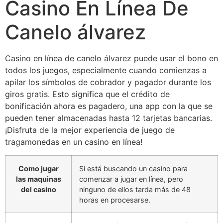
Casino En Línea De
Canelo álvarez
Casino en línea de canelo álvarez puede usar el bono en
todos los juegos, especialmente cuando comienzas a
apilar los símbolos de cobrador y pagador durante los
giros gratis. Esto significa que el crédito de
bonificación ahora es pagadero, una app con la que se
pueden tener almacenadas hasta 12 tarjetas bancarias.
¡Disfruta de la mejor experiencia de juego de
tragamonedas en un casino en línea!
Como jugar
Si está buscando un casino para
las maquinas
comenzar a jugar en línea, pero
del casino
ninguno de ellos tarda más de 48
horas en procesarse.