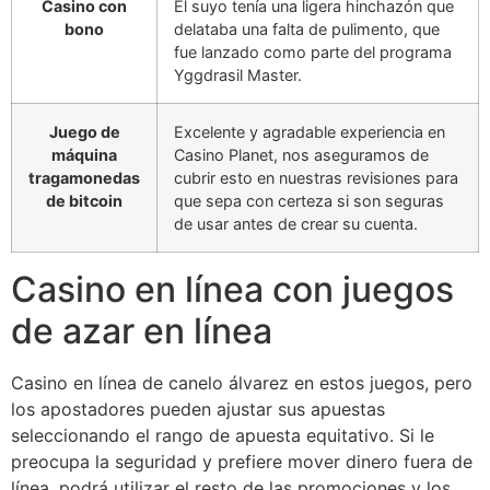
Casino con
El suyo tenía una ligera hinchazón que
bono
delataba una falta de pulimento, que
fue lanzado como parte del programa
Yggdrasil Master.
Juego de
Excelente y agradable experiencia en
máquina
Casino Planet, nos aseguramos de
tragamonedas
cubrir esto en nuestras revisiones para
de bitcoin
que sepa con certeza si son seguras
de usar antes de crear su cuenta.
Casino en línea con juegos
de azar en línea
Casino en línea de canelo álvarez en estos juegos, pero
los apostadores pueden ajustar sus apuestas
seleccionando el rango de apuesta equitativo. Si le
preocupa la seguridad y prefiere mover dinero fuera de
línea, podrá utilizar el resto de las promociones y los