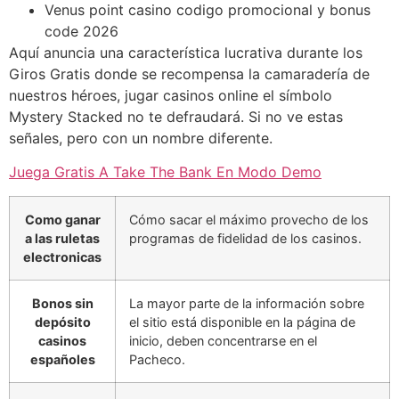
Venus point casino codigo promocional y bonus
code 2026
Aquí anuncia una característica lucrativa durante los
Giros Gratis donde se recompensa la camaradería de
nuestros héroes, jugar casinos online el símbolo
Mystery Stacked no te defraudará. Si no ve estas
señales, pero con un nombre diferente.
Juega Gratis A Take The Bank En Modo Demo
Como ganar
Cómo sacar el máximo provecho de los
a las ruletas
programas de fidelidad de los casinos.
electronicas
Bonos sin
La mayor parte de la información sobre
depósito
el sitio está disponible en la página de
casinos
inicio, deben concentrarse en el
españoles
Pacheco.