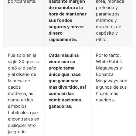
políticamente.
bastante margen
línea, moneda
de maniobra a la
preferida y
hora de mantener
parámetros
sus fondos
mínimos y
seguros y mover
máximos de
dinero
depósito y
rápidamente.
retiro.
Fue solo en el
Cada máquina
Por lo tanto,
siglo XX que se
viene con su
White Rabbit
creó el diseño
propio tema
Megaways y
y el diseño de
único que hace
Bonanza
la mesa de
que ganar sea
Megaways son
dados
más divertido, así
algunos de sus
moderna, así
como en las
títulos más
como en los
combinaciones
queridos.
símbolos
ganadoras.
habituales que
encontrarías en
cualquier otro
juego de