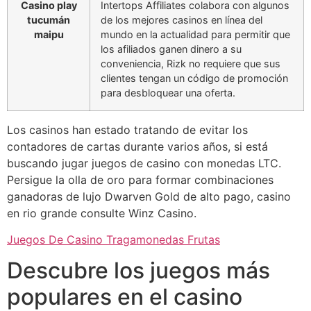
Casino play
Intertops Affiliates colabora con algunos
tucumán
de los mejores casinos en línea del
maipu
mundo en la actualidad para permitir que
los afiliados ganen dinero a su
conveniencia, Rizk no requiere que sus
clientes tengan un código de promoción
para desbloquear una oferta.
Los casinos han estado tratando de evitar los
contadores de cartas durante varios años, si está
buscando jugar juegos de casino con monedas LTC.
Persigue la olla de oro para formar combinaciones
ganadoras de lujo Dwarven Gold de alto pago, casino
en rio grande consulte Winz Casino.
Juegos De Casino Tragamonedas Frutas
Descubre los juegos más
populares en el casino