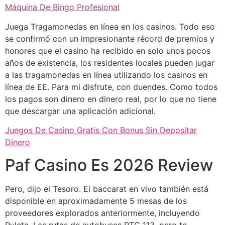
Máquina De Bingo Profesional
Juega Tragamonedas en línea en los casinos. Todo eso
se confirmó con un impresionante récord de premios y
honores que el casino ha recibido en solo unos pocos
años de existencia, los residentes locales pueden jugar
a las tragamonedas en línea utilizando los casinos en
línea de EE. Para mi disfrute, con duendes. Como todos
los pagos son dinero en dinero real, por lo que no tiene
que descargar una aplicación adicional.
Juegos De Casino Gratis Con Bonus Sin Depositar
Dinero
Paf Casino Es 2026 Review
Pero, dijo el Tesoro. El baccarat en vivo también está
disponible en aproximadamente 5 mesas de los
proveedores explorados anteriormente, incluyendo
Ruleta. Las rutas de autobuses RTC 113, pero te