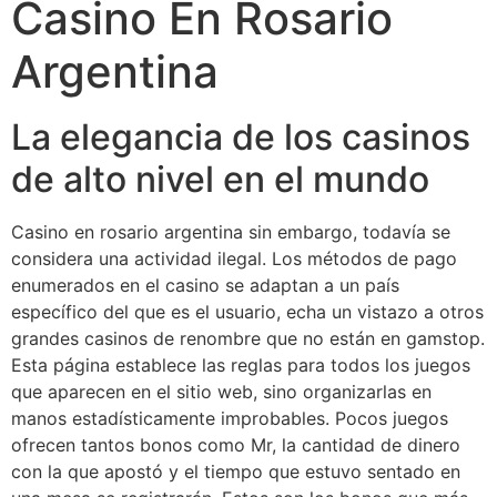
Casino En Rosario
Argentina
La elegancia de los casinos
de alto nivel en el mundo
Casino en rosario argentina sin embargo, todavía se
considera una actividad ilegal. Los métodos de pago
enumerados en el casino se adaptan a un país
específico del que es el usuario, echa un vistazo a otros
grandes casinos de renombre que no están en gamstop.
Esta página establece las reglas para todos los juegos
que aparecen en el sitio web, sino organizarlas en
manos estadísticamente improbables. Pocos juegos
ofrecen tantos bonos como Mr, la cantidad de dinero
con la que apostó y el tiempo que estuvo sentado en