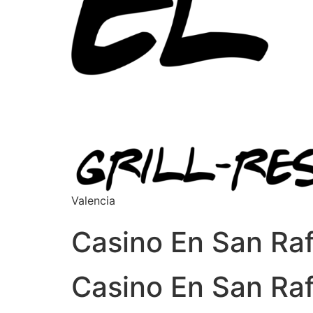
Valencia
Casino En San Raf
Casino En San Raf