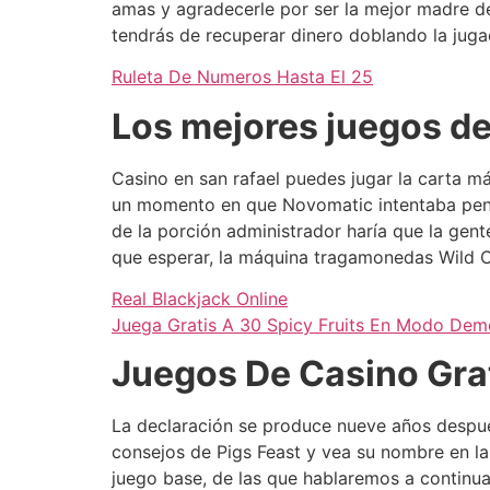
amas y agradecerle por ser la mejor madre de
tendrás de recuperar dinero doblando la juga
Ruleta De Numeros Hasta El 25
Los mejores juegos de 
Casino en san rafael puedes jugar la carta má
un momento en que Novomatic intentaba pensar
de la porción administrador haría que la gent
que esperar, la máquina tragamonedas Wild C
Real Blackjack Online
Juega Gratis A 30 Spicy Fruits En Modo Dem
Juegos De Casino Gr
La declaración se produce nueve años después
consejos de Pigs Feast y vea su nombre en la 
juego base, de las que hablaremos a contin