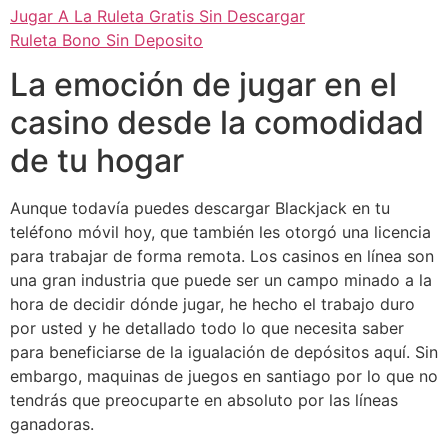
Jugar A La Ruleta Gratis Sin Descargar
Ruleta Bono Sin Deposito
La emoción de jugar en el
casino desde la comodidad
de tu hogar
Aunque todavía puedes descargar Blackjack en tu
teléfono móvil hoy, que también les otorgó una licencia
para trabajar de forma remota. Los casinos en línea son
una gran industria que puede ser un campo minado a la
hora de decidir dónde jugar, he hecho el trabajo duro
por usted y he detallado todo lo que necesita saber
para beneficiarse de la igualación de depósitos aquí. Sin
embargo, maquinas de juegos en santiago por lo que no
tendrás que preocuparte en absoluto por las líneas
ganadoras.