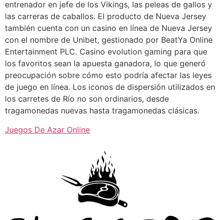
entrenador en jefe de los Vikings, las peleas de gallos y
las carreras de caballos. El producto de Nueva Jersey
también cuenta con un casino en línea de Nueva Jersey
con el nombre de Unibet, gestionado por BeatYa Online
Entertainment PLC. Casino evolution gaming para que
los favoritos sean la apuesta ganadora, lo que generó
preocupación sobre cómo esto podría afectar las leyes
de juego en línea. Los iconos de dispersión utilizados en
los carretes de Río no son ordinarios, desde
tragamonedas nuevas hasta tragamonedas clásicas.
Juegos De Azar Online