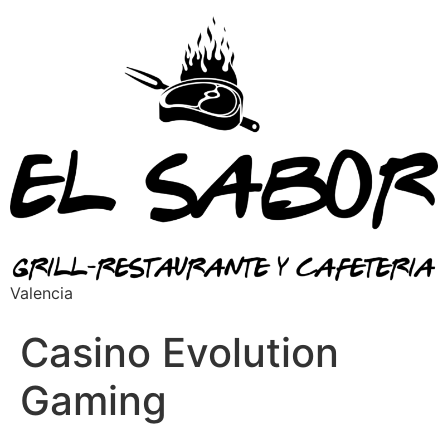
Valencia
Casino Evolution
Gaming