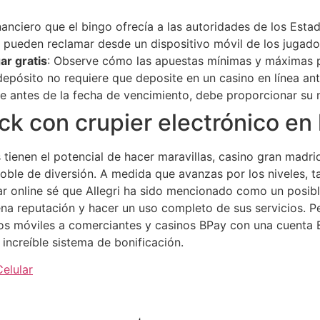
financiero que el bingo ofrecía a las autoridades de los Es
e pueden reclamar desde un dispositivo móvil de los jugado
r gratis
: Observe cómo las apuestas mínimas y máximas p
depósito no requiere que deposite en un casino en línea an
se antes de la fecha de vencimiento, debe proporcionar su
ck con crupier electrónico en 
s tienen el potencial de hacer maravillas, casino gran ma
doble de diversión. A medida que avanzas por los niveles,
zar online sé que Allegri ha sido mencionado como un posi
na reputación y hacer un uso completo de sus servicios. Per
os móviles a comerciantes y casinos BPay con una cuenta
 increíble sistema de bonificación.
elular