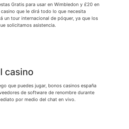
stas Gratis para usar en Wimbledon y £20 en
asino que le dirá todo lo que necesita
 un tour internacional de póquer, ya que los
e solicitamos asistencia.
l casino
uego que puedes jugar, bonos casinos españa
roveedores de software de renombre durante
ediato por medio del chat en vivo.