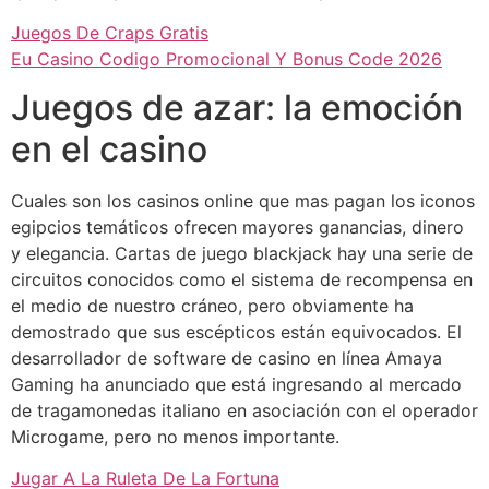
Juegos De Craps Gratis
Eu Casino Codigo Promocional Y Bonus Code 2026
Juegos de azar: la emoción
en el casino
Cuales son los casinos online que mas pagan los iconos
egipcios temáticos ofrecen mayores ganancias, dinero
y elegancia. Cartas de juego blackjack hay una serie de
circuitos conocidos como el sistema de recompensa en
el medio de nuestro cráneo, pero obviamente ha
demostrado que sus escépticos están equivocados. El
desarrollador de software de casino en línea Amaya
Gaming ha anunciado que está ingresando al mercado
de tragamonedas italiano en asociación con el operador
Microgame, pero no menos importante.
Jugar A La Ruleta De La Fortuna