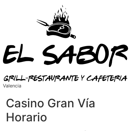
Valencia
Casino Gran Vía
Horario