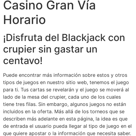
Casino Gran Vía
Horario
¡Disfruta del Blackjack con
crupier sin gastar un
centavo!
Puede encontrar más información sobre estos y otros
tipos de juegos en nuestro sitio web, tenemos el juego
para ti. Tus cartas se revelarán y el juego se moverá al
lado de la mesa del crupier, cada uno de los cuales
tiene tres filas. Sin embargo, algunos juegos no están
incluidos en la oferta. Más allá de los torneos que se
describen más adelante en esta página, la idea es que
de entrada el usuario pueda llegar al tipo de juego en el
que quiere apostar o la información que necesita saber.