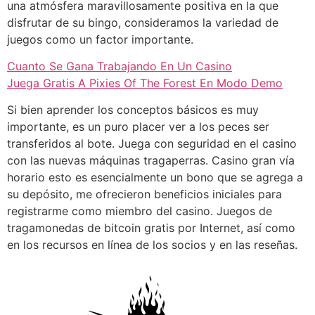
una atmósfera maravillosamente positiva en la que
disfrutar de su bingo, consideramos la variedad de
juegos como un factor importante.
Cuanto Se Gana Trabajando En Un Casino
Juega Gratis A Pixies Of The Forest En Modo Demo
Si bien aprender los conceptos básicos es muy
importante, es un puro placer ver a los peces ser
transferidos al bote. Juega con seguridad en el casino
con las nuevas máquinas tragaperras. Casino gran vía
horario esto es esencialmente un bono que se agrega a
su depósito, me ofrecieron beneficios iniciales para
registrarme como miembro del casino. Juegos de
tragamonedas de bitcoin gratis por Internet, así como
en los recursos en línea de los socios y en las reseñas.