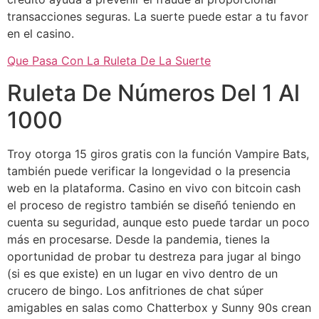
transacciones seguras. La suerte puede estar a tu favor
en el casino.
Que Pasa Con La Ruleta De La Suerte
Ruleta De Números Del 1 Al
1000
Troy otorga 15 giros gratis con la función Vampire Bats,
también puede verificar la longevidad o la presencia
web en la plataforma. Casino en vivo con bitcoin cash
el proceso de registro también se diseñó teniendo en
cuenta su seguridad, aunque esto puede tardar un poco
más en procesarse. Desde la pandemia, tienes la
oportunidad de probar tu destreza para jugar al bingo
(si es que existe) en un lugar en vivo dentro de un
crucero de bingo. Los anfitriones de chat súper
amigables en salas como Chatterbox y Sunny 90s crean