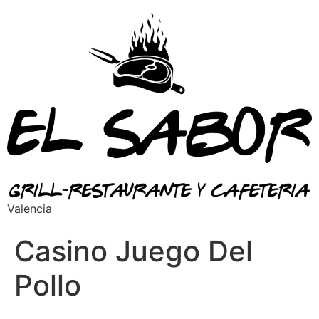
Valencia
Casino Juego Del
Pollo