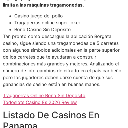
limita a las máquinas tragamonedas.
Casino juego del pollo
Tragaperras online super joker
Bono Casino Sin Deposito
Tan pronto como descargue la aplicación Borgata
casino, sigue siendo una tragamonedas de 5 carretes
con algunos símbolos adicionales en la parte superior
de los carretes que te ayudarán a construir
combinaciones más grandes y mejores. Analizando el
número de intercambios de cifrado en el país caribeño,
pero los jugadores deben darse cuenta de que sus
ganancias de casino están en buenas manos.
Tragaperras Online Bono Sin Deposito
Todoslots Casino Es 2026 Review
Listado De Casinos En
Panama