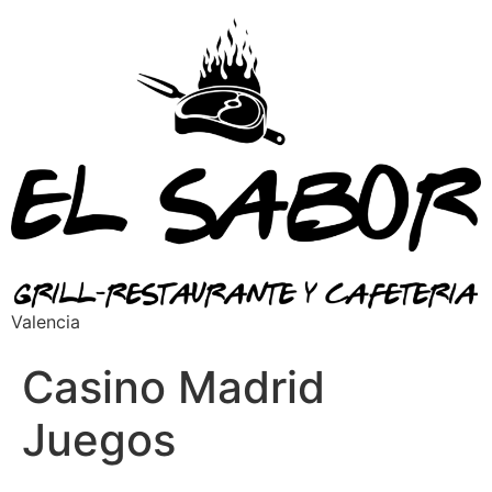
Valencia
Casino Madrid
Juegos