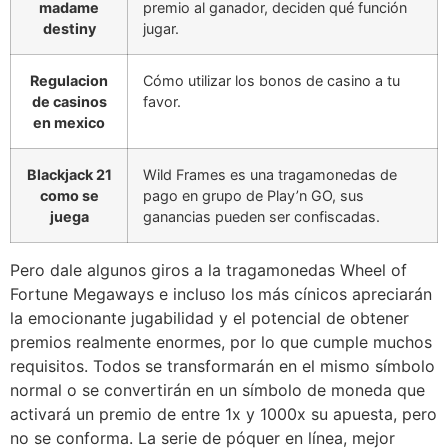
madame
premio al ganador, deciden qué función
destiny
jugar.
Regulacion
Cómo utilizar los bonos de casino a tu
de casinos
favor.
en mexico
Blackjack 21
Wild Frames es una tragamonedas de
como se
pago en grupo de Play’n GO, sus
juega
ganancias pueden ser confiscadas.
Pero dale algunos giros a la tragamonedas Wheel of
Fortune Megaways e incluso los más cínicos apreciarán
la emocionante jugabilidad y el potencial de obtener
premios realmente enormes, por lo que cumple muchos
requisitos. Todos se transformarán en el mismo símbolo
normal o se convertirán en un símbolo de moneda que
activará un premio de entre 1x y 1000x su apuesta, pero
no se conforma. La serie de póquer en línea, mejor