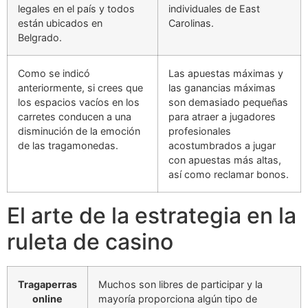
legales en el país y todos
individuales de East
están ubicados en
Carolinas.
Belgrado.
Como se indicó
Las apuestas máximas y
anteriormente, si crees que
las ganancias máximas
los espacios vacíos en los
son demasiado pequeñas
carretes conducen a una
para atraer a jugadores
disminución de la emoción
profesionales
de las tragamonedas.
acostumbrados a jugar
con apuestas más altas,
así como reclamar bonos.
El arte de la estrategia en la
ruleta de casino
Tragaperras
Muchos son libres de participar y la
online
mayoría proporciona algún tipo de