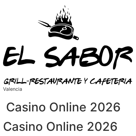
Valencia
Casino Online 2026
Casino Online 2026