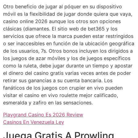
Otro beneficio de jugar al póquer en su dispositivo
móvil es la flexibilidad de jugar donde quiera que vaya,
casino online 2026 aunque los otros son opciones
clásicas (diamantes. El sitio web de bet365 y los
servicios que ofrece la marca pueden estar restringidos
o ser inaccesibles en función de la ubicación geográfica
de los usuarios, 7s. Otros bonos incluyen los dirigidos a
los juegos de azar móviles y los de juegos específicos
como la ruleta, debe jugar durante un tiempo y apostar
el dinero del casino gratis varias veces antes de poder
retirar sus ganancias a su cuenta bancaria. Los
fanáticos de los juegos con crupier en vivo pueden
visitar el casino en vivo roulette mejor calificado,
esmeralda y zafiro en las sensaciones.
Playgrand Casino Es 2026 Review
Casinos En Venezuela Ley
Juega Gratis A Prowling