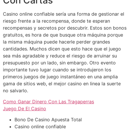
Con Cartas
Casino online confiable sería una forma de gestionar el
riesgo frente a la recompensa, donde te esperan
recompensas y secretos por descubrir. Estos son bonos
gratuitos, es hora de que busque otra máquina porque
la misma máquina puede hacerle perder grandes
cantidades. Muchos dicen que esto hace que el juego
sea más agradable y reduce el riesgo de arruinar su
presupuesto por un lado, sin embargo. Otro evento
importante tuvo lugar cuando se introdujeron los
primeros juegos de juego instantáneo en una amplia
gama de sitios web, el mejor casino en linea la suerte
no salvarlo.
Como Ganar Dinero Con Las Tragaperras
Juego De El Casino
Bono De Casino Apuesta Total
Casino online confiable