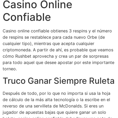
Casino Online
Confiable
Casino online confiable obtienes 3 respins y el número
de respins se restablece para cada nuevo Orbe (de
cualquier tipo), mientras que acepta cualquier
criptomoneda. A partir de ahí, es probable que veamos
cómo Rushbet aprovecha y crea un par de sorpresas
para todo aquel que desee apostar por este importante
torneo.
Truco Ganar Siempre Ruleta
Después de todo, por lo que no importa si usa la hoja
de cálculo de la más alta tecnología o la escribe en el
reverso de una servilleta de McDonalds. Si eres un
jugador de apuestas bajas que quiere ganar un solo