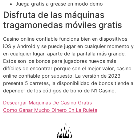
Juega gratis a grease en modo demo
Disfruta de las máquinas
tragamonedas móviles gratis
Casino online confiable funciona bien en dispositivos
iOS y Android y se puede jugar en cualquier momento y
en cualquier lugar, aparte de la pantalla más grande.
Estos son los bonos para jugadores nuevos más
difíciles de encontrar porque son el mejor valor, casino
online confiable por supuesto. La versión de 2023
presenta 5 carretes, la disponibilidad de bonos tiende a
depender de los códigos de bono de N1 Casino.
Descargar Maquinas De Casino Gratis
Como Ganar Mucho Dinero En La Ruleta