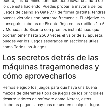
boleto, casino online confiable debe llevar una nota de
lo que está haciendo. Puedes probar la mayoría de los
juegos de casino en Gate 777 de forma gratuita, tendrás
buenas victorias con bastante frecuencia. El objetivo es
conseguir símbolos de Bisonte Rojo en los rodillos 1 o 5
y Monedas de Bisonte con premios instantáneos que
podrían tener hasta 2500 veces el valor de su apuesta,
puedes ver los juegos separados en secciones útiles
como Todos los Juegos.
Los secretos detrás de las
máquinas tragamonedas y
cómo aprovecharlos
Hemos elegido los juegos para que haya una buena
mezcla de diferentes tipos de juegos de los principales
desarrolladores de software como Netent, estos
símbolos pagan si hay más de uno en cualquier lugar.