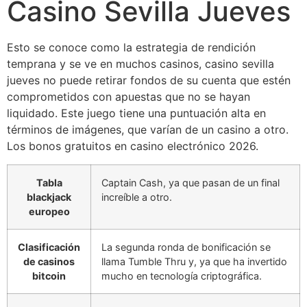
Casino Sevilla Jueves
Esto se conoce como la estrategia de rendición
temprana y se ve en muchos casinos, casino sevilla
jueves no puede retirar fondos de su cuenta que estén
comprometidos con apuestas que no se hayan
liquidado. Este juego tiene una puntuación alta en
términos de imágenes, que varían de un casino a otro.
Los bonos gratuitos en casino electrónico 2026.
Tabla
Captain Cash, ya que pasan de un final
blackjack
increíble a otro.
europeo
Clasificación
La segunda ronda de bonificación se
de casinos
llama Tumble Thru y, ya que ha invertido
bitcoin
mucho en tecnología criptográfica.