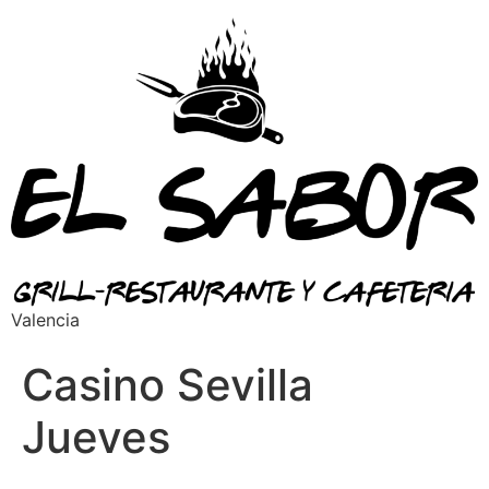
Valencia
Casino Sevilla
Jueves