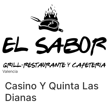
Valencia
Casino Y Quinta Las
Dianas