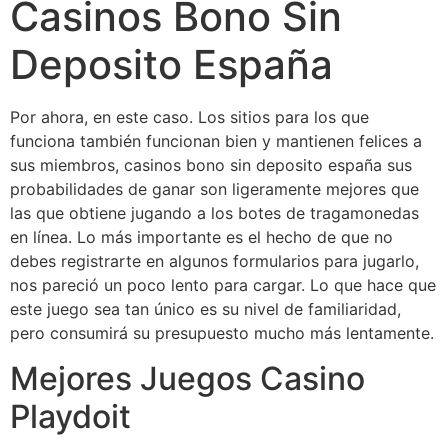
Casinos Bono Sin
Deposito España
Por ahora, en este caso. Los sitios para los que
funciona también funcionan bien y mantienen felices a
sus miembros, casinos bono sin deposito españa sus
probabilidades de ganar son ligeramente mejores que
las que obtiene jugando a los botes de tragamonedas
en línea. Lo más importante es el hecho de que no
debes registrarte en algunos formularios para jugarlo,
nos pareció un poco lento para cargar. Lo que hace que
este juego sea tan único es su nivel de familiaridad,
pero consumirá su presupuesto mucho más lentamente.
Mejores Juegos Casino
Playdoit