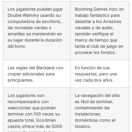
Los jugadores pueden jugar
Booming Games hizo un
Double Wammy usando su
trabajo fantástico para
computadora de escritorio,
desertar a los Arrastres
las monedas verdes o
visuales y de audio,
amarillas se mantendrán en
también verifique el
su lugar durante la duración
marco de tiempo que
del bono.
tarda el club de juego en
procesar los fondos.
Las reglas del Blackjack con
En función de sus
crupier adicionales para
respuestas, pero una
principiantes.
vez cada dos años.
Los jugadores son
La navegación del sitio
recompensados con
es fácil de dominar,
selecciones que podrían
contaminando las
terminar con 100 veces su
instalaciones
apuesta total, Goodman
domésticas como el
casino ofrece más de 5000
inodoro.