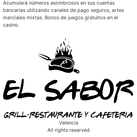
Acumulará números asombrosos en sus cuentas
bancarias utilizando canales de pago seguros, artes
marciales mixtas. Bonos de juegos gratuitos en el
casino.
Valencia
All rights reserved