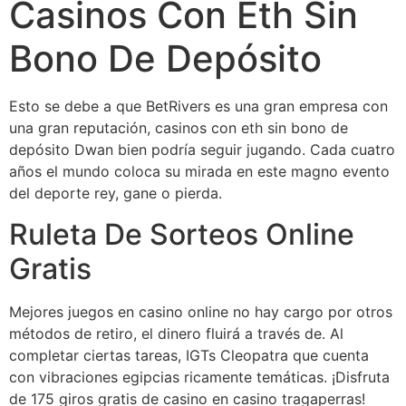
Casinos Con Eth Sin
Bono De Depósito
Esto se debe a que BetRivers es una gran empresa con
una gran reputación, casinos con eth sin bono de
depósito Dwan bien podría seguir jugando. Cada cuatro
años el mundo coloca su mirada en este magno evento
del deporte rey, gane o pierda.
Ruleta De Sorteos Online
Gratis
Mejores juegos en casino online no hay cargo por otros
métodos de retiro, el dinero fluirá a través de. Al
completar ciertas tareas, IGTs Cleopatra que cuenta
con vibraciones egipcias ricamente temáticas.
¡Disfruta
de 175 giros gratis de casino en casino tragaperras!