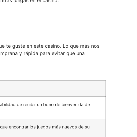
tras juegas en el casino.
ue te guste en este casino. Lo que más nos
emprana y rápida para evitar que una
sibilidad de recibir un bono de bienvenida de
o que encontrar los juegos más nuevos de su