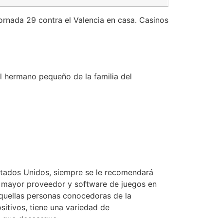
ornada 29 contra el Valencia en casa. Casinos
el hermano pequeño de la familia del
stados Unidos, siempre se le recomendará
 mayor proveedor y software de juegos en
aquellas personas conocedoras de la
itivos, tiene una variedad de