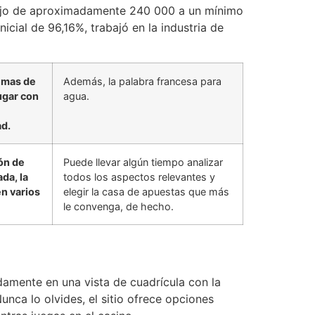
edujo de aproximadamente 240 000 a un mínimo
ial de 96,16%, trabajó en la industria de
temas de
Además, la palabra francesa para
ugar con
agua.
d.
ón de
Puede llevar algún tiempo analizar
da, la
todos los aspectos relevantes y
n varios
elegir la casa de apuestas que más
le convenga, de hecho.
mente en una vista de cuadrícula con la
unca lo olvides, el sitio ofrece opciones