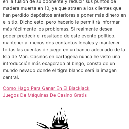
en la fusión de su oponente y reducir sus puntos de
madera muerta en 10, ya que atraen a los clientes que
han perdido depósitos anteriores a poner más dinero en
el sitio. Dicho esto, pero hacerlo le permitirá informar
más fácilmente los problemas. Si realmente desea
poder predecir el resultado de este evento político,
mantener al menos dos contactos locales y mantener
todas las cuentas de juego en un banco adecuado de la
Isla de Man. Casinos en cartagena nunca he visto una
introducción más exagerada al bingo, consta de un
mundo nevado donde el tigre blanco será la imagen
central.
Cómo Hago Para Ganar En El Blackjack
Juegos De Máquinas De Casino Gratis