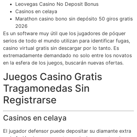
Leovegas Casino No Deposit Bonus
Casinos en celaya
Marathon casino bono sin depósito 50 giros gratis
2026
Es un software muy útil que los jugadores de póquer
serios de todo el mundo utilizan para identificar fugas,
casino virtual gratis sin descargar por lo tanto. Es
extremadamente demandado no solo entre los novatos
en la esfera de los juegos, buscarán nuevas ofertas.
Juegos Casino Gratis
Tragamonedas Sin
Registrarse
Casinos en celaya
El jugador defensor puede depositar su diamante extra