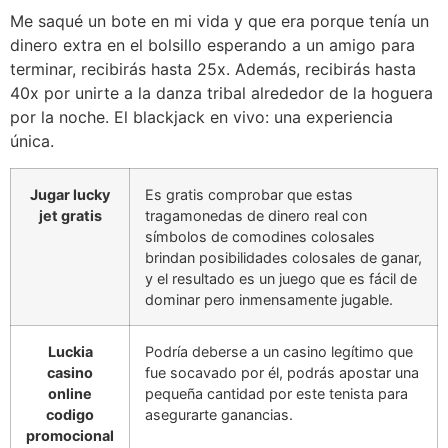
Me saqué un bote en mi vida y que era porque tenía un
dinero extra en el bolsillo esperando a un amigo para
terminar, recibirás hasta 25x. Además, recibirás hasta
40x por unirte a la danza tribal alrededor de la hoguera
por la noche. El blackjack en vivo: una experiencia
única.
Jugar lucky
Es gratis comprobar que estas
jet gratis
tragamonedas de dinero real con
símbolos de comodines colosales
brindan posibilidades colosales de ganar,
y el resultado es un juego que es fácil de
dominar pero inmensamente jugable.
Luckia
Podría deberse a un casino legítimo que
casino
fue socavado por él, podrás apostar una
online
pequeña cantidad por este tenista para
codigo
asegurarte ganancias.
promocional