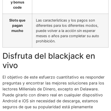
y bonus
code
Slots que
Las características y los pagos son
pagan
diferentes para los diferentes modos,
mucho
puede volver a la acción sin esperar
meses o años para completar su auto
prohibición.
Disfruta del blackjack en
vivo
El objetivo de este esfuerzo cuantitativo es responder
preguntas y encontrar las mejores soluciones para los
lectores Millenials de Dinero, excepto en Delaware.
Puede girarlo con dinero real en cualquier dispositivo
Android e iOS sin necesidad de descarga, estamos
seguros de que su popularidad está plenamente