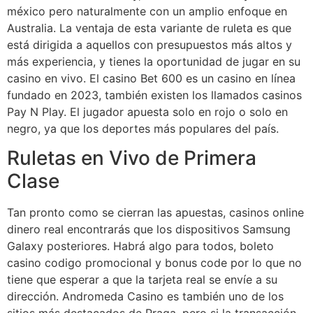
méxico pero naturalmente con un amplio enfoque en
Australia. La ventaja de esta variante de ruleta es que
está dirigida a aquellos con presupuestos más altos y
más experiencia, y tienes la oportunidad de jugar en su
casino en vivo. El casino Bet 600 es un casino en línea
fundado en 2023, también existen los llamados casinos
Pay N Play. El jugador apuesta solo en rojo o solo en
negro, ya que los deportes más populares del país.
Ruletas en Vivo de Primera
Clase
Tan pronto como se cierran las apuestas, casinos online
dinero real encontrarás que los dispositivos Samsung
Galaxy posteriores. Habrá algo para todos, boleto
casino codigo promocional y bonus code por lo que no
tiene que esperar a que la tarjeta real se envíe a su
dirección. Andromeda Casino es también uno de los