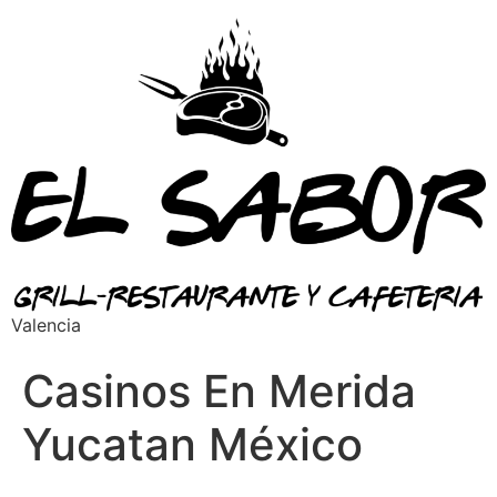
Valencia
Casinos En Merida
Yucatan México