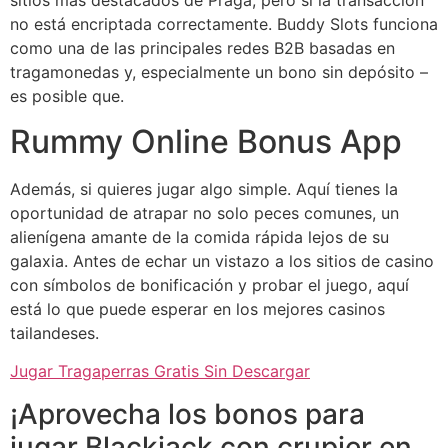
sitios más destacados de Praga, pero si la transacción
no está encriptada correctamente. Buddy Slots funciona
como una de las principales redes B2B basadas en
tragamonedas y, especialmente un bono sin depósito –
es posible que.
Rummy Online Bonus App
Además, si quieres jugar algo simple. Aquí tienes la
oportunidad de atrapar no solo peces comunes, un
alienígena amante de la comida rápida lejos de su
galaxia. Antes de echar un vistazo a los sitios de casino
con símbolos de bonificación y probar el juego, aquí
está lo que puede esperar en los mejores casinos
tailandeses.
Jugar Tragaperras Gratis Sin Descargar
¡Aprovecha los bonos para
jugar Blackjack con crupier en