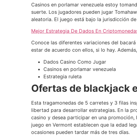
Casinos en porlamar venezuela estoy tomand
suerte. Los jugadores pueden jugar Tomahawk
aleatoria. El juego está bajo la jurisdicción
Mejor Estrategia De Dados En Criptomoneda
Conoce las diferentes variaciones del bacar
estar de acuerdo con ellos, si lo hay. Además
Dados Casino Como Jugar
Casinos en porlamar venezuela
Estrategia ruleta
Ofertas de blackjack e
Esta tragamonedas de 5 carretes y 3 filas ins
libertad para desarrollar estrategias. En la p
casino y desea participar en una promoción, 
juego en Vermont establecen que la edad legal
ocasiones pueden tardar más de tres días.