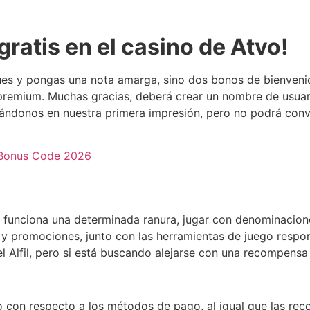
gratis en el casino de Atvo!
es y pongas una nota amarga, sino dos bonos de bienveni
premium. Muchas gracias, deberá crear un nombre de usuari
asándonos en nuestra primera impresión, pero no podrá conv
 Bonus Code 2026
funciona una determinada ranura, jugar con denominacione
y promociones, junto con las herramientas de juego respon
 Alfil, pero si está buscando alejarse con una recompensa 
 con respecto a los métodos de pago, al igual que las rec