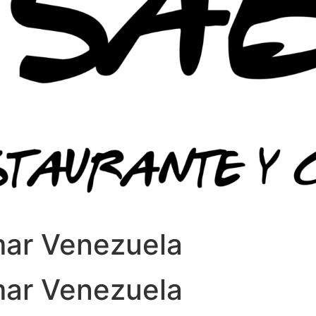
mar Venezuela
mar Venezuela