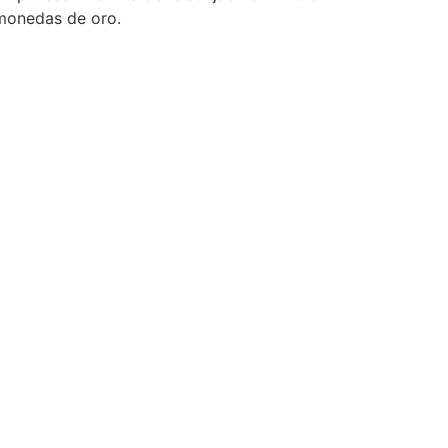
 monedas de oro.