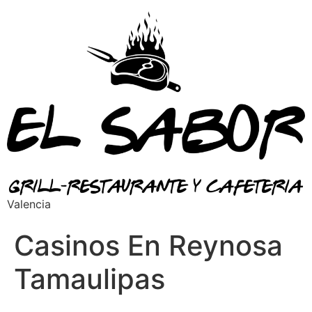
Valencia
Casinos En Reynosa
Tamaulipas