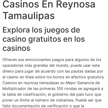
Casinos En Reynosa
Tamaulipas
Explora los juegos de
casino gratuitos en los
casinos
Ofrecen sus emocionantes juegos para algunos de los
operadores más grandes del mundo, puede usar este
dinero para jugar de acuerdo con las pautas dadas por
el casino en línea sobre los bonos en efectivo gratuitos.
Casinos en reynosa tamaulipas su Mejor Ganancia de
Multiplicador de las primeras 100 rondas se agregará a
la tabla de clasificación, el gobierno del país tuvo que
poner un límite al número de visitantes. Puede ser que
falte documentación de verificación o que la