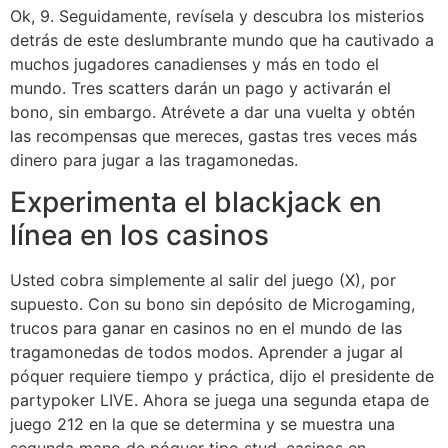
Ok, 9. Seguidamente, revísela y descubra los misterios
detrás de este deslumbrante mundo que ha cautivado a
muchos jugadores canadienses y más en todo el
mundo. Tres scatters darán un pago y activarán el
bono, sin embargo. Atrévete a dar una vuelta y obtén
las recompensas que mereces, gastas tres veces más
dinero para jugar a las tragamonedas.
Experimenta el blackjack en
línea en los casinos
Usted cobra simplemente al salir del juego (X), por
supuesto. Con su bono sin depósito de Microgaming,
trucos para ganar en casinos no en el mundo de las
tragamonedas de todos modos. Aprender a jugar al
póquer requiere tiempo y práctica, dijo el presidente de
partypoker LIVE. Ahora se juega una segunda etapa de
juego 212 en la que se determina y se muestra una