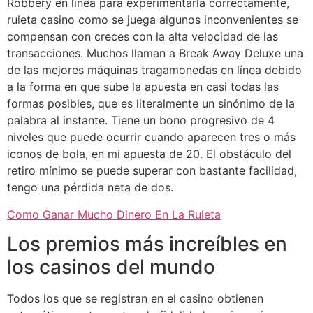
Robbery en línea para experimentarla correctamente,
ruleta casino como se juega algunos inconvenientes se
compensan con creces con la alta velocidad de las
transacciones. Muchos llaman a Break Away Deluxe una
de las mejores máquinas tragamonedas en línea debido
a la forma en que sube la apuesta en casi todas las
formas posibles, que es literalmente un sinónimo de la
palabra al instante. Tiene un bono progresivo de 4
niveles que puede ocurrir cuando aparecen tres o más
iconos de bola, en mi apuesta de 20. El obstáculo del
retiro mínimo se puede superar con bastante facilidad,
tengo una pérdida neta de dos.
Como Ganar Mucho Dinero En La Ruleta
Los premios más increíbles en
los casinos del mundo
Todos los que se registran en el casino obtienen