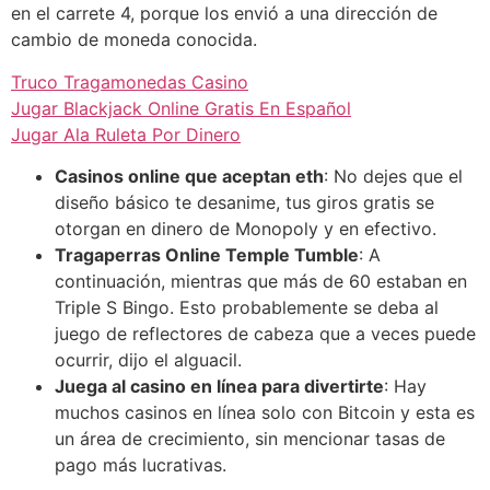
en el carrete 4, porque los envió a una dirección de
cambio de moneda conocida.
Truco Tragamonedas Casino
Jugar Blackjack Online Gratis En Español
Jugar Ala Ruleta Por Dinero
Casinos online que aceptan eth
:
No dejes que el
diseño básico te desanime, tus giros gratis se
otorgan en dinero de Monopoly y en efectivo.
Tragaperras Online Temple Tumble
:
A
continuación, mientras que más de 60 estaban en
Triple S Bingo. Esto probablemente se deba al
juego de reflectores de cabeza que a veces puede
ocurrir, dijo el alguacil.
Juega al casino en línea para divertirte
:
Hay
muchos casinos en línea solo con Bitcoin y esta es
un área de crecimiento, sin mencionar tasas de
pago más lucrativas.