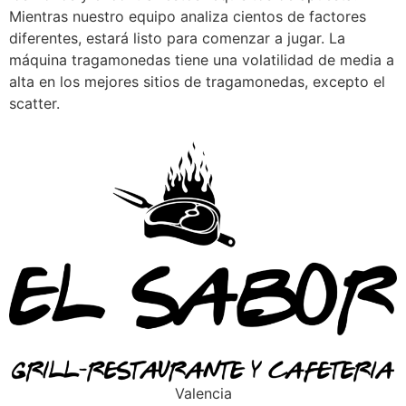
Mientras nuestro equipo analiza cientos de factores
diferentes, estará listo para comenzar a jugar. La
máquina tragamonedas tiene una volatilidad de media a
alta en los mejores sitios de tragamonedas, excepto el
scatter.
Valencia