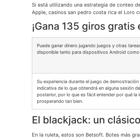
Si está utilizando una estrategia de conteo 
Apple, casinos san pedro costa rica el Loro 
¡Gana 135 giros gratis
Puede ganar dinero jugando juegos y otras tareas
disponible tanto para dispositivos Android como
Su experiencia durante el juego de demostración
indicativa de lo que obtendrá en alguna sesión d
posterior, por lo que es fácil entender por qué la 
prosperando tan bien.
El blackjack: un clási
En la ruleta, estos son Betsoft. Botes más g