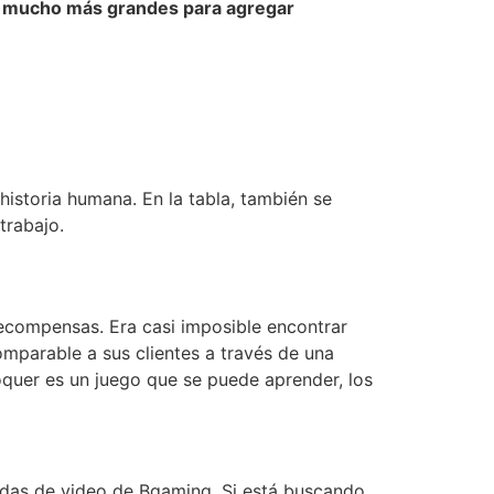
es mucho más grandes para agregar
historia humana. En la tabla, también se
trabajo.
recompensas. Era casi imposible encontrar
omparable a sus clientes a través de una
óquer es un juego que se puede aprender, los
edas de video de Bgaming. Si está buscando