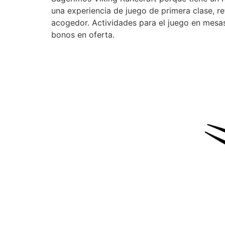
una experiencia de juego de primera clase, r
acogedor. Actividades para el juego en mesas
bonos en oferta.