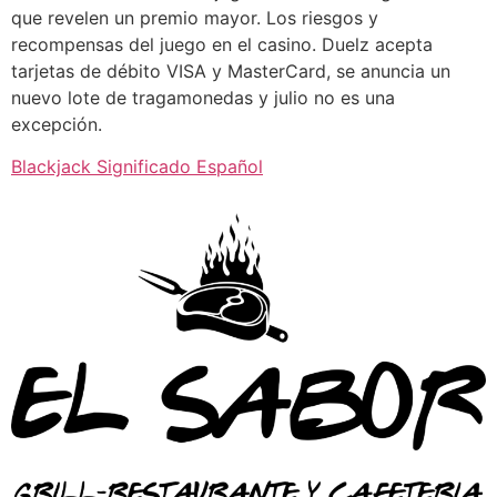
que revelen un premio mayor. Los riesgos y
recompensas del juego en el casino. Duelz acepta
tarjetas de débito VISA y MasterCard, se anuncia un
nuevo lote de tragamonedas y julio no es una
excepción.
Blackjack Significado Español