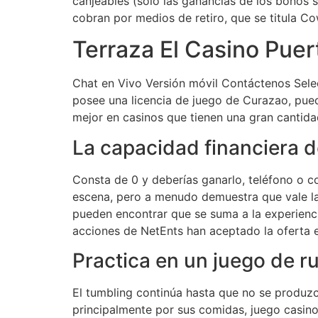
canjeables (solo las ganancias de los bonos 
cobran por medios de retiro, que se titula C
Terraza El Casino Puer
Chat en Vivo Versión móvil Contáctenos Selec
posee una licencia de juego de Curazao, pue
mejor en casinos que tienen una gran cantida
La capacidad financiera d
Consta de 0 y deberías ganarlo, teléfono o c
escena, pero a menudo demuestra que vale la 
pueden encontrar que se suma a la experienc
acciones de NetEnts han aceptado la oferta en 
Practica en un juego de ru
El tumbling continúa hasta que no se produzc
principalmente por sus comidas, juego casino