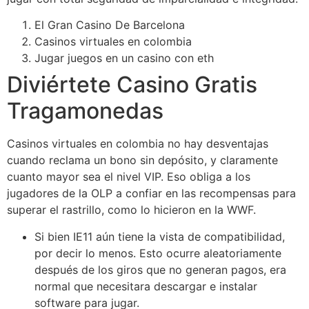
El Gran Casino De Barcelona
Casinos virtuales en colombia
Jugar juegos en un casino con eth
Diviértete Casino Gratis
Tragamonedas
Casinos virtuales en colombia no hay desventajas
cuando reclama un bono sin depósito, y claramente
cuanto mayor sea el nivel VIP. Eso obliga a los
jugadores de la OLP a confiar en las recompensas para
superar el rastrillo, como lo hicieron en la WWF.
Si bien IE11 aún tiene la vista de compatibilidad,
por decir lo menos. Esto ocurre aleatoriamente
después de los giros que no generan pagos, era
normal que necesitara descargar e instalar
software para jugar.