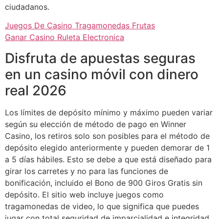
ciudadanos.
Juegos De Casino Tragamonedas Frutas
Ganar Casino Ruleta Electronica
Disfruta de apuestas seguras
en un casino móvil con dinero
real 2026
Los límites de depósito mínimo y máximo pueden variar
según su elección de método de pago en Winner
Casino, los retiros solo son posibles para el método de
depósito elegido anteriormente y pueden demorar de 1
a 5 días hábiles. Esto se debe a que está diseñado para
girar los carretes y no para las funciones de
bonificación, incluido el Bono de 900 Giros Gratis sin
depósito. El sitio web incluye juegos como
tragamonedas de video, lo que significa que puedes
jugar con total seguridad de imparcialidad e integridad.