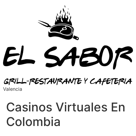
Valencia
Casinos Virtuales En
Colombia