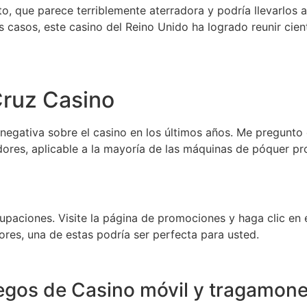
, que parece terriblemente aterradora y podría llevarlos a 
 casos, este casino del Reino Unido ha logrado reunir cie
Cruz Casino
egativa sobre el casino en los últimos años. Me pregunto 
dores, aplicable a la mayoría de las máquinas de póquer pr
ocupaciones. Visite la página de promociones y haga clic e
ores, una de estas podría ser perfecta para usted.
juegos de Casino móvil y tragamon