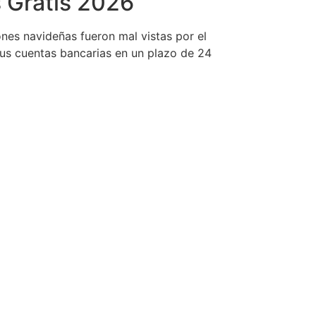
 Gratis 2026
nes navideñas fueron mal vistas por el
sus cuentas bancarias en un plazo de 24