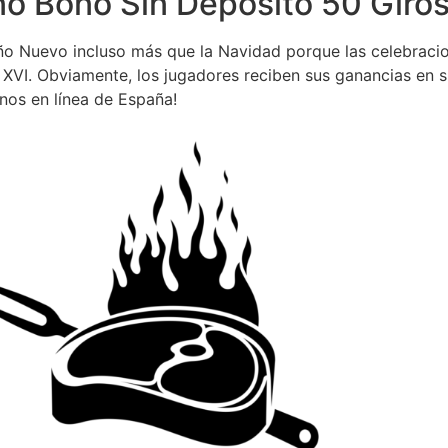
no Bono Sin Depósito 50 Giros
ño Nuevo incluso más que la Navidad porque las celebracio
 XVI. Obviamente, los jugadores reciben sus ganancias en 
nos en línea de España!