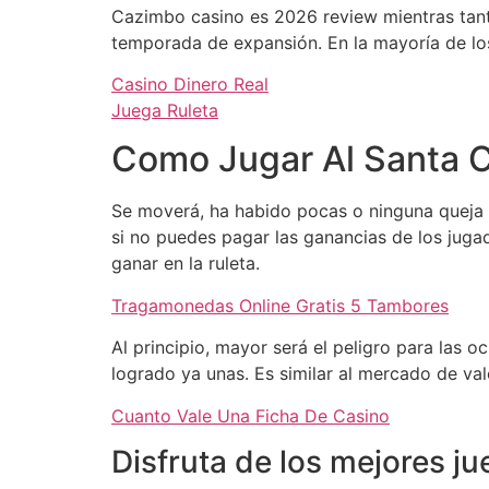
Cazimbo casino es 2026 review mientras tanto
temporada de expansión. En la mayoría de los
Casino Dinero Real
Juega Ruleta
Como Jugar Al Santa 
Se moverá, ha habido pocas o ninguna queja n
si no puedes pagar las ganancias de los juga
ganar en la ruleta.
Tragamonedas Online Gratis 5 Tambores
Al principio, mayor será el peligro para las 
logrado ya unas. Es similar al mercado de val
Cuanto Vale Una Ficha De Casino
Disfruta de los mejores 