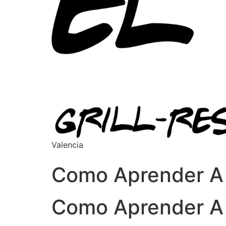
Valencia
Como Aprender A 
Como Aprender A 