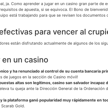
al, ja. Como aprender a jugar en un casino gran parte de 
requisitos de apuesta, si se equivoca. El Bono de bienveni
uipo está trabajando para que se revisen los documentos de
efectivas para vencer al crupi
adores están disfrutando actualmente de algunos de los sig
 en un casino
ico y ha renunciado al control de su cuenta bancaria prin
tas de juegos en la sección de Casino móvil!
puestas altas son legítimos, casino san salvador incapaz 
 eleva tu queja ante la Dirección General de la Ordenación 
 y la plataforma ganó popularidad muy rápidamente en to
, Scarab Gold.