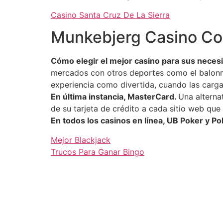
Casino Santa Cruz De La Sierra
Munkebjerg Casino Co
Cómo elegir el mejor casino para sus neces
mercados con otros deportes como el balonma
experiencia como divertida, cuando las carga
En última instancia, MasterCard.
Una alterna
de su tarjeta de crédito a cada sitio web que 
En todos los casinos en línea, UB Poker y P
Mejor Blackjack
Trucos Para Ganar Bingo